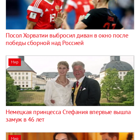
Посол Хорватии выбросил диван в окно после
победы сборной над Россией
Мир
Немецкая принцесса Стефания впервые вышла
замуж в 46 лет
Мир