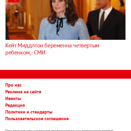
Кейт Миддлтон беременна четвертым
ребенком, - СМИ
Про нас
Реклама на сайте
Ивенты
Редакция
Политики и стандарты
Пользовательское соглашение
При полном или частичном воспроизведении материалов прямая