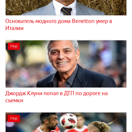
Основатель модного дома Benetton умер в
Италии
Мир
Джордж Клуни попал в ДТП по дороге на
съемки
Мир