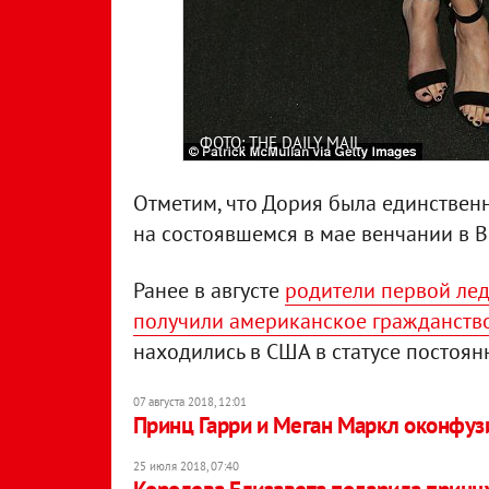
ФОТО: THE DAILY MAIL
Отметим, что Дория была единствен
на состоявшемся в мае венчании в 
Ранее в августе
родители первой ле
получили американское гражданств
находились в США в статусе постоян
07 августа 2018, 12:01
Принц Гарри и Меган Маркл оконфузи
25 июля 2018, 07:40