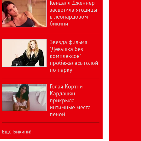
Кендалл Дженнер
засветила ягодицы
в леопардовом
бикини
Звезда фильма
"Девушка без
комплексов"
пробежалась голой
по парку
Голая Кортни
Кардашян
прикрыла
интимные места
пеной
Еще Бикини!