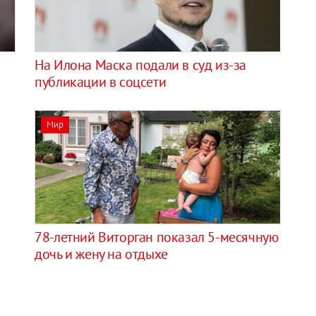
На Илона Маска подали в суд из-за
публикации в соцсети
Мир
78-летний Виторган показал 5-месячную
дочь и жену на отдыхе