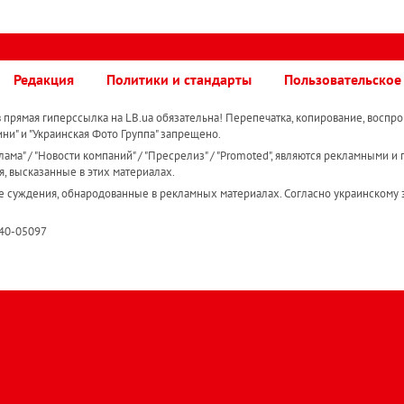
Редакция
Политики и стандарты
Пользовательское
прямая гиперссылка на LB.ua обязательна! Перепечатка, копирование, воспро
ини" и "Украинская Фото Группа" запрещено.
ама" / "Новости компаний" / "Пресрелиз" / "Promoted", являются рекламными и 
я, высказанные в этих материалах.
е суждения, обнародованные в рекламных материалах. Согласно украинскому з
R40-05097