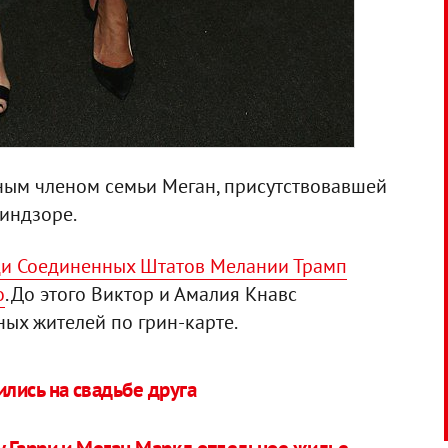
ным членом семьи Меган, присутствовавшей
Виндзоре.
ди Соединенных Штатов Мелании Трамп
о
. До этого Виктор и Амалия Кнавс
ных жителей по грин-карте.
лись на свадьбе друга