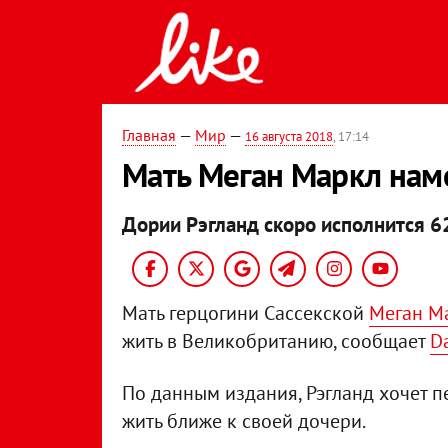
Главная
—
Мир
—
16 августа 2018
, 17:14
Мать Меган Маркл нам
Дории Рэгланд скоро исполнится 62
Мать герцогини Сассекской
Меган М
жить в Великобританию, сообщает
Da
По данным издания, Рэгланд хочет п
жить ближе к своей дочери.