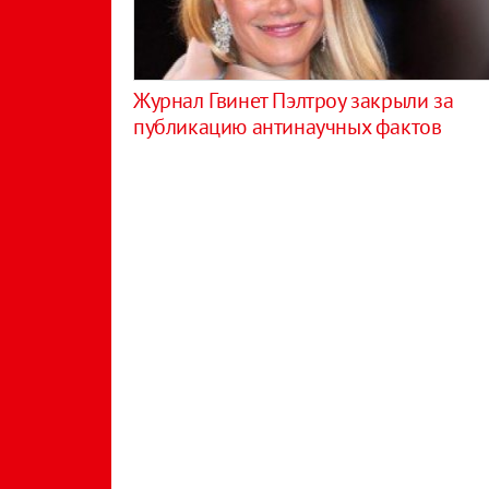
Журнал Гвинет Пэлтроу закрыли за
публикацию антинаучных фактов