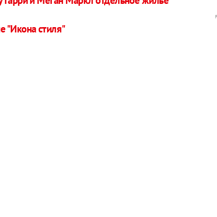
у Гарри и Меган Маркл отдельное жилье
е "Икона стиля"