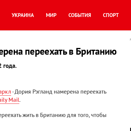
УКРАИНА
МИР
СОБЫТИЯ
СПОРТ
ерена переехать в Британию
 года.
аркл
- Дория Рэгланд намерена переехать
ily Mail
.
ереехать жить в Британию для того, чтобы