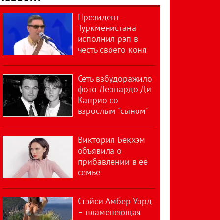
Президент
Туркменистана
исполнил рэп в
честь своего коня
Сеть взбудоражило
фото Леонардо Ди
Каприо со
взрослым "сыном"
Виктория Бекхэм
объявила о
прибавлении в ее
семье
Стэйси Амбер Уорд
– пламенеющая