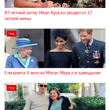
87-летний актер Иван Краско уходит от 27-
летней жены
Мир
Елизавета II внесла Меган Маркл в завещание
Мир