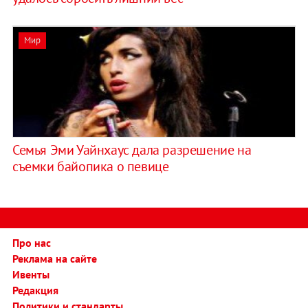
Мир
Семья Эми Уайнхаус дала разрешение на
съемки байопика о певице
Про нас
Реклама на сайте
Ивенты
Редакция
Политики и стандарты