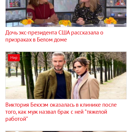
Дочь экс-президента США рассказала о
призраках в Белом доме
Мир
Виктория Бекхэм оказалась в клинике после
того, как муж назвал брак с ней "тяжелой
работой"