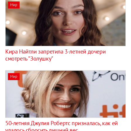
Мир
Кира Найтли запретила 3-летней дочери
смотреть "Золушку"
Мир
50-летняя Джулия Робертс призналась, как ей
удалось сбросить лишний вес