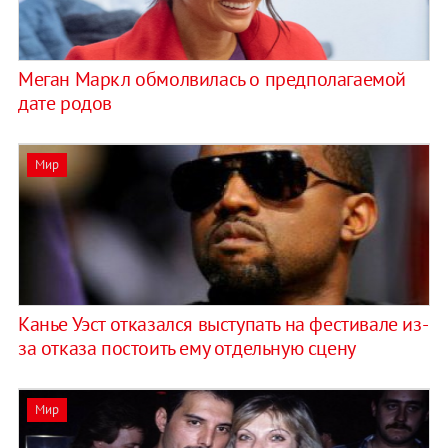
Меган Маркл обмолвилась о предполагаемой
дате родов
Мир
Канье Уэст отказался выступать на фестивале из-
за отказа постоить ему отдельную сцену
Мир