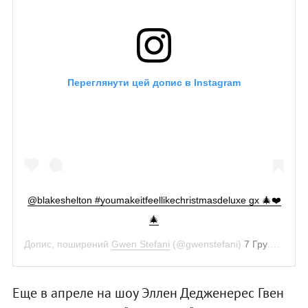
Переглянути цей допис в Instagram
@blakeshelton #youmakeitfeellikechristmasdeluxe gx 🎄❤️
🎄
Допис, поширений
Gwen Stefani
(@gwenstefani)
7 Гру 2018 р. о 9:23 PST
Еще в апреле на шоу Эллен Дедженерес Гвен