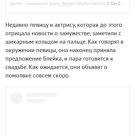
Допис, поширений
Gwen Stefani
(@gwenstefani)
1 Січ 2019 р. о 12:37 PST
Недавно певицу и актрису, которая до этого
отрицала новости о замужестве, заметили с
шикарным кольцом на пальце. Как говорят в
окружении певицы, она наконец приняла
предложение Блейка, и пара готовится к
свадьбе. Как ожидается, они объявят о
помолвке совсем скоро.