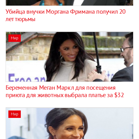
Убийца внучки Моргана Фримана получил 20
лет тюрьмы
Мир
Беременная Меган Маркл для посещения
приюта для животных выбрала платье за $32
Мир