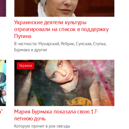
Украинские деятели культуры
отреагировали на список в поддержку
Путина
В частности: Мухарский, Ребрик, Сумская, Ступка,
Бурмака и другие
Украина
а"
Мария Бурмака показала свою 17-
летнюю дочь
Которую прочит в рок-звезды