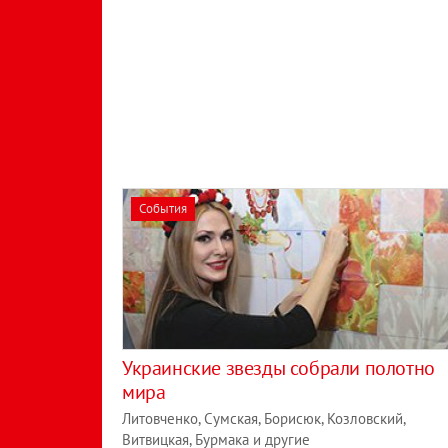
События
Украинские звезды собрали полотно
мира
Литовченко, Сумская, Борисюк, Козловский,
Витвицкая, Бурмака и другие