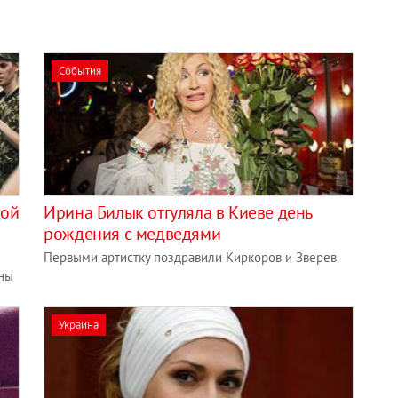
События
вой
Ирина Билык отгуляла в Киеве день
рождения с медведями
Первыми артистку поздравили Киркоров и Зверев
аны
Украина