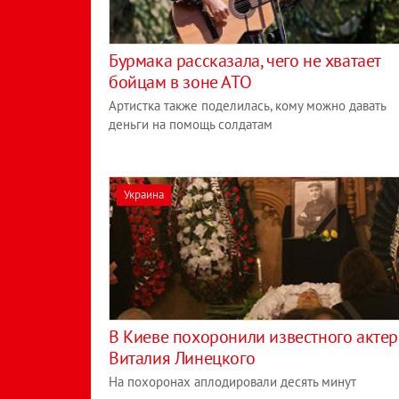
Бурмака рассказала, чего не хватает
бойцам в зоне АТО
Артистка также поделилась, кому можно давать
деньги на помощь солдатам
Украина
В Киеве похоронили известного актер
Виталия Линецкого
На похоронах аплодировали десять минут