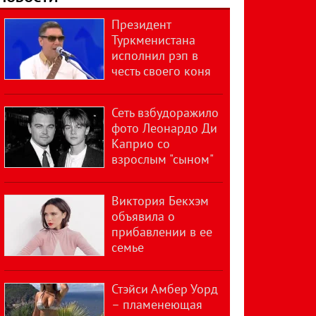
Президент
Туркменистана
исполнил рэп в
честь своего коня
Сеть взбудоражило
фото Леонардо Ди
Каприо со
взрослым "сыном"
Виктория Бекхэм
объявила о
прибавлении в ее
семье
Стэйси Амбер Уорд
– пламенеющая