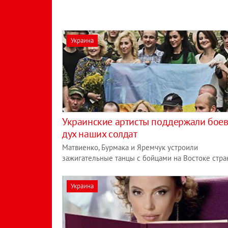
Украина
Украинские артисты поддержали бое
дух наших солдат
Матвиенко, Бурмака и Яремчук устроили
зажигательные танцы с бойцами на Востоке стр
Украина