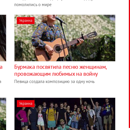
помолились о мире
Украина
а
Бурмака посвятила песню женщинам,
провожающим любимых на войну
а
Певица создала композицию за одну ночь
Украина