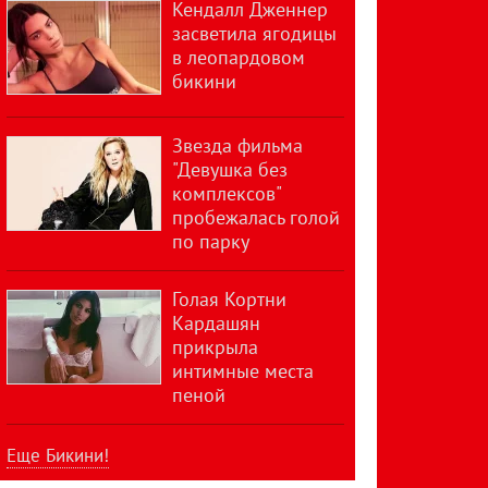
Кендалл Дженнер
засветила ягодицы
в леопардовом
бикини
Звезда фильма
"Девушка без
комплексов"
пробежалась голой
по парку
Голая Кортни
Кардашян
прикрыла
интимные места
пеной
Еще Бикини!