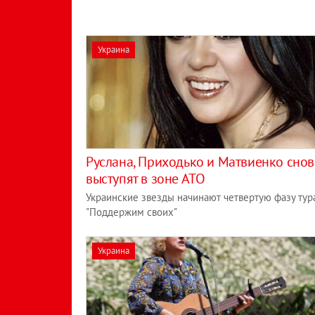
Украина
Руслана, Приходько и Матвиенко снов
выступят в зоне АТО
Украинские звезды начинают четвертую фазу тур
"Поддержим своих"
Украина