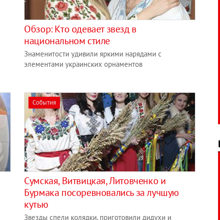
Обзор: Кто одевает звезд в
национальном стиле
Знаменитости удивили яркими нарядами с
элементами украинских орнаментов
События
Сумская, Витвицкая, Литовченко и
Бурмака посоревновались за лучшую
кутью
Звезды спели колядки, приготовили дидухи и