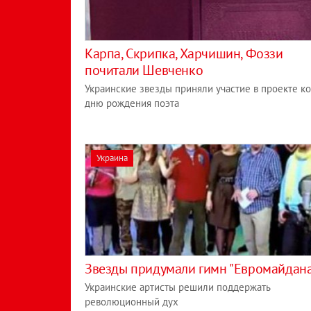
Карпа, Скрипка, Харчишин, Фоззи
почитали Шевченко
Украинские звезды приняли участие в проекте ко
дню рождения поэта
Украина
Звезды придумали гимн "Евромайдан
Украинские артисты решили поддержать
революционный дух