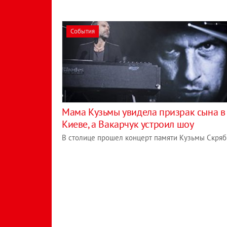
События
Мама Кузьмы увидела призрак сына в
Киеве, а Вакарчук устроил шоу
В столице прошел концерт памяти Кузьмы Скряб