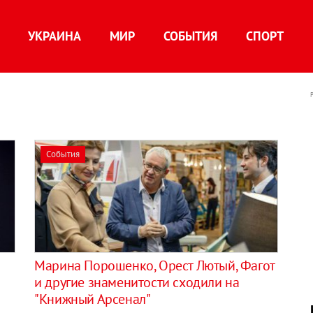
УКРАИНА
МИР
СОБЫТИЯ
СПОРТ
События
Марина Порошенко, Орест Лютый, Фагот
и другие знаменитости сходили на
"Книжный Арсенал"