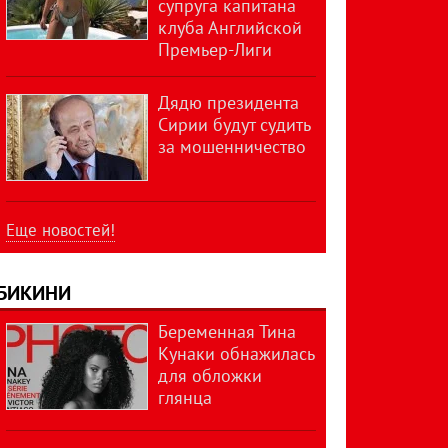
супруга капитана
клуба Английской
Премьер-Лиги
Дядю президента
Сирии будут судить
за мошенничество
Еще новостей!
БИКИНИ
Беременная Тина
Кунаки обнажилась
для обложки
глянца