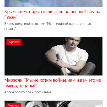
Крымские татары сняли клип на песню "Океана
Ельзи"
Видео получило название "Мы – единый народ, единая
страна"
Украина
Мирзоян: "Мы не хотим войны, нам и вам это не
нужно, пацаны!"
Арсен обратился к россиянам
Украина