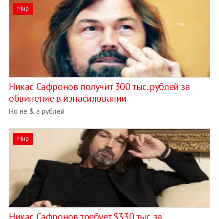
Мир
Никас Сафронов получит 300 тыс. рублей за
обвинение в изнасиловании
Но не $, а рублей
Мир
Никас Сафронов требует $330 тыс. за