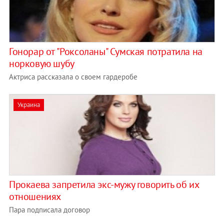
Гонорар от "Роксоланы" Сумская потратила на
норковую шубу
Актриса рассказала о своем гардеробе
Украина
Прокаева запретила экс-мужу говорить об их
отношениях
Пара подписала договор