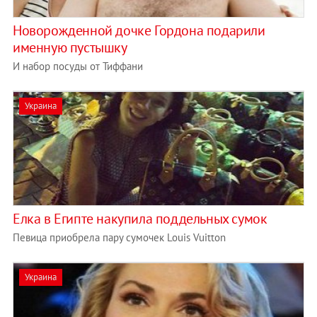
Новорожденной дочке Гордона подарили
именную пустышку
И набор посуды от Тиффани
Украина
Елка в Египте накупила поддельных сумок
Певица приобрела пару сумочек Louis Vuitton
Украина