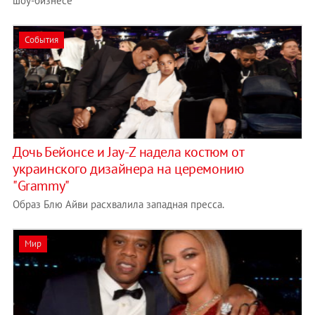
шоу-бизнесе
События
Дочь Бейонсе и Jay-Z надела костюм от
украинского дизайнера на церемонию
"Grammy"
Образ Блю Айви расхвалила западная пресса.
Мир