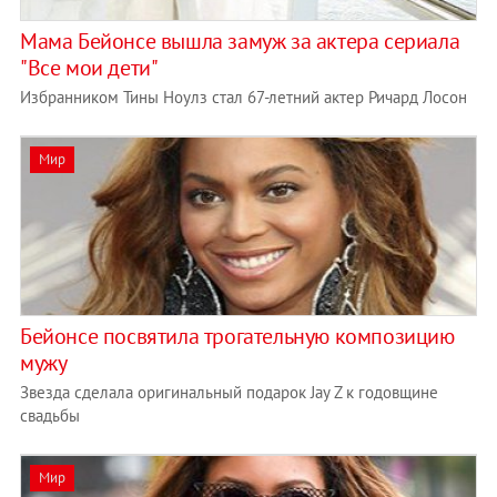
Мама Бейонсе вышла замуж за актера сериала
"Все мои дети"
Избранником Тины Ноулз стал 67-летний актер Ричард Лосон
Мир
Бейонсе посвятила трогательную композицию
мужу
Звезда сделала оригинальный подарок Jay Z к годовщине
свадьбы
Мир