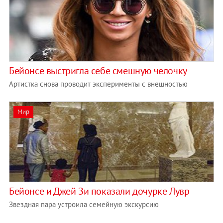
Бейонсе выстригла себе смешную челочку
Артистка снова проводит эксперименты с внешностью
Мир
Бейонсе и Джей Зи показали дочурке Лувр
Звездная пара устроила семейную экскурсию