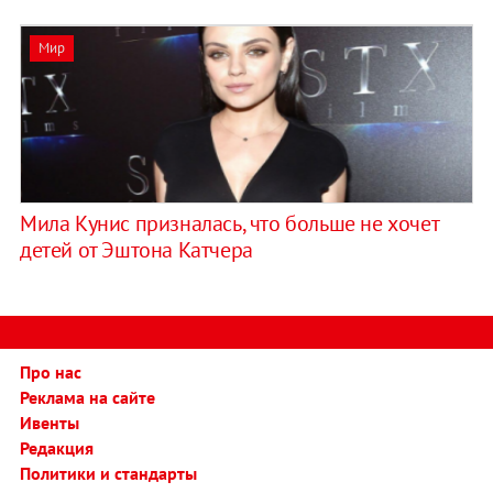
Мир
Мила Кунис призналась, что больше не хочет
детей от Эштона Катчера
Про нас
Реклама на сайте
Ивенты
Редакция
Политики и стандарты