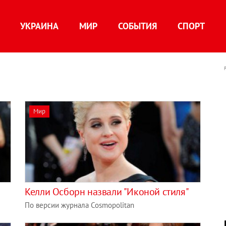
УКРАИНА
МИР
СОБЫТИЯ
СПОРТ
Мир
Келли Осборн назвали "Иконой стиля"
По версии журнала Cosmopolitan