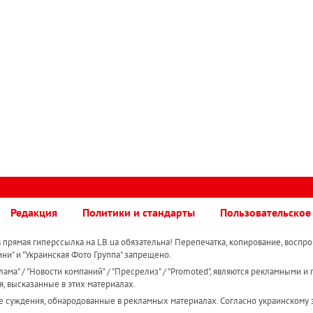
Редакция
Политики и стандарты
Пользовательское
прямая гиперссылка на LB.ua обязательна! Перепечатка, копирование, воспро
ини" и "Украинская Фото Группа" запрещено.
ама" / "Новости компаний" / "Пресрелиз" / "Promoted", являются рекламными и 
я, высказанные в этих материалах.
е суждения, обнародованные в рекламных материалах. Согласно украинскому з