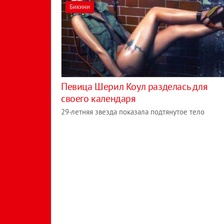
Бикини
Певица Шерил Коул разделась для
своего календаря
29-летняя звезда показала подтянутое тело