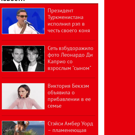
Президент
Туркменистана
исполнил рэп в
честь своего коня
Сеть взбудоражило
фото Леонардо Ди
Каприо со
взрослым "сыном"
Виктория Бекхэм
объявила о
прибавлении в ее
семье
Стэйси Амбер Уорд
– пламенеющая