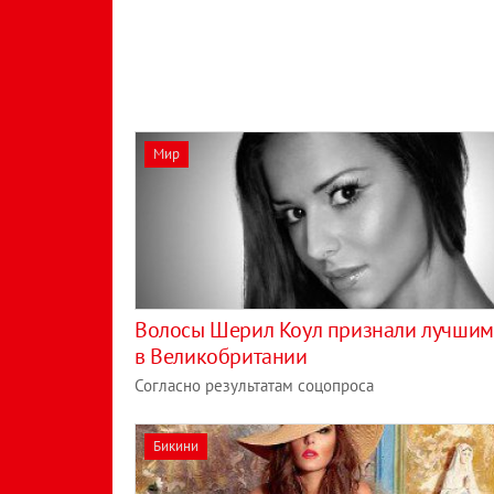
Мир
Волосы Шерил Коул признали лучши
в Великобритании
Согласно результатам соцопроса
Бикини