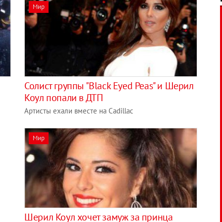
Мир
Солист группы "Black Eyed Peas" и Шерил
Коул попали в ДТП
Артисты ехали вместе на Cadillac
Мир
Шерил Коул хочет замуж за принца