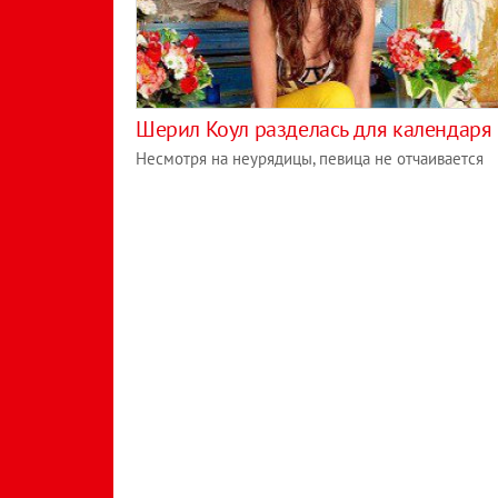
Шерил Коул разделась для календаря
Несмотря на неурядицы, певица не отчаивается