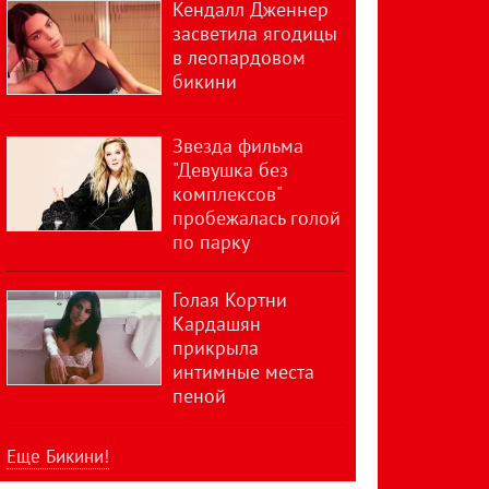
Кендалл Дженнер
засветила ягодицы
в леопардовом
бикини
Звезда фильма
"Девушка без
комплексов"
пробежалась голой
по парку
Голая Кортни
Кардашян
прикрыла
интимные места
пеной
Еще Бикини!