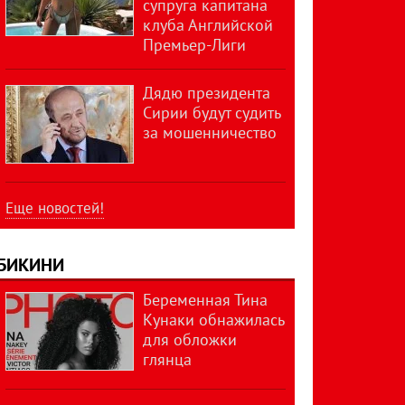
супруга капитана
клуба Английской
Премьер-Лиги
Дядю президента
Сирии будут судить
за мошенничество
Еще новостей!
БИКИНИ
Беременная Тина
Кунаки обнажилась
для обложки
глянца