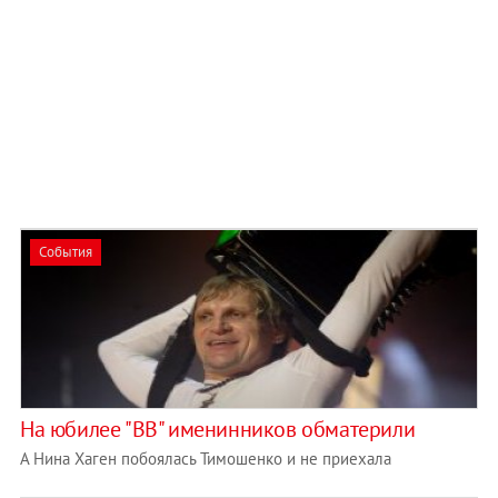
События
На юбилее "ВВ" именинников обматерили
А Нина Хаген побоялась Тимошенко и не приехала