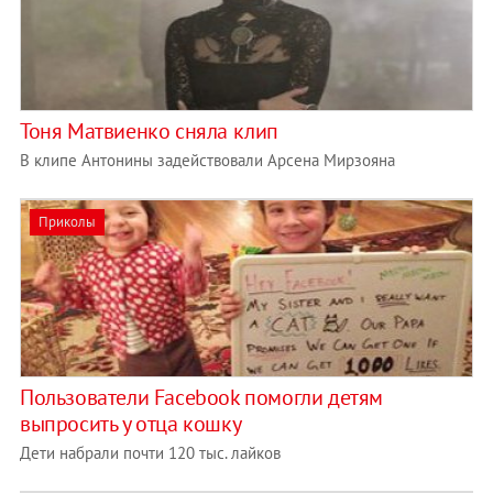
Тоня Матвиенко сняла клип
В клипе Антонины задействовали Арсена Мирзояна
Приколы
Пользователи Facebook помогли детям
выпросить у отца кошку
Дети набрали почти 120 тыс. лайков