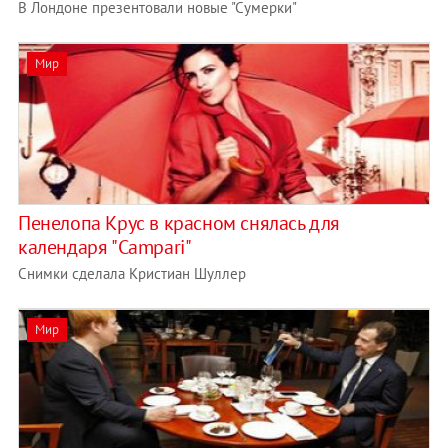
В Лондоне презентовали новые "Сумерки"
Мир
Пенелопа Крус в красном снялась для
календаря "Campari"
Снимки сделала Кристиан Шуллер
Мир