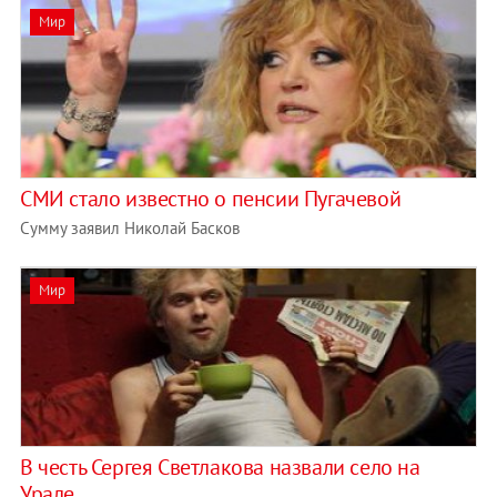
Мир
СМИ стало известно о пенсии Пугачевой
Сумму заявил Николай Басков
Мир
В честь Сергея Светлакова назвали село на
Урале