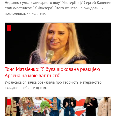
Недавно судья кулинарного шоу "МастерШеф" Сергей Калинин
стал участником "Х-Фактора". Этого от него не ожидали ни
поклонники, ни коллеги.
Тоня Матвієнко: "Я була шокована реакцією
Арсена на мою вагітність"
Укранська співачка розказала про творчість, материнство і
складне особисте щастя.