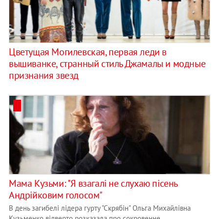
Цветущая Могилевская, первая леди в
вышиванке, странный стиль Джамалы и модные
признания звезд
Мама Кузьми: "Я взагалі не слухаю пісень
Андрійковим голосом"
В день загибелі лідера гурту "Скрябін" Ольга Михайлівна
Кузьменко відверто розказала про сокровенне.