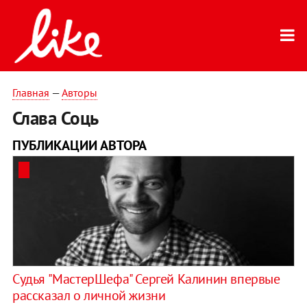
Главная
—
Авторы
Слава Соць
ПУБЛИКАЦИИ АВТОРА
Cудья "МастерШефа" Сергей Калинин впервые
рассказал о личной жизни