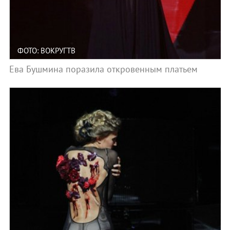
ФОТО: ВОКРУГТВ
Ева Бушмина поразила откровенным платьем