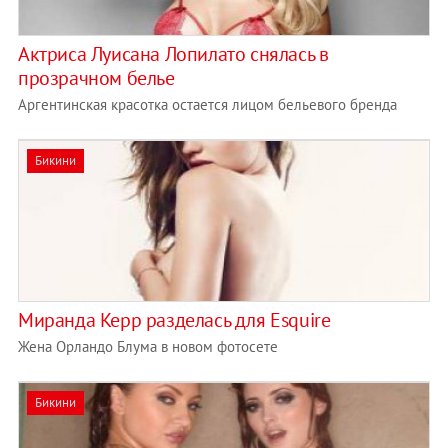
Актриса Луисана Лопилато снялась в
прозрачном белье
Аргентинская красотка остается лицом бельевого бренда
Бикини
Миранда Керр разделась для Esquire
Жена Орландо Блума в новом фотосете
Бикини