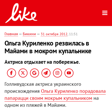
Главная
—
Бикини
—
31 октября 2012
, 11:51
Ольга Куриленко резвилась в
Майами в мокром купальнике
Актриса отдыхает на побережье.
Голливудская актриса украинского
происхождения
Ольга Куриленко порадовала
папарацци своим мокрым купальником
на
одном из пляжей в Майами.