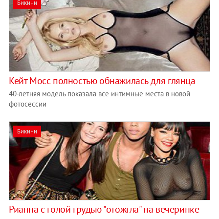
Бикини
Кейт Мосс полностью обнажилась для глянца
40-летняя модель показала все интимные места в новой
фотосессии
Бикини
Рианна с голой грудью "отожгла" на вечеринке