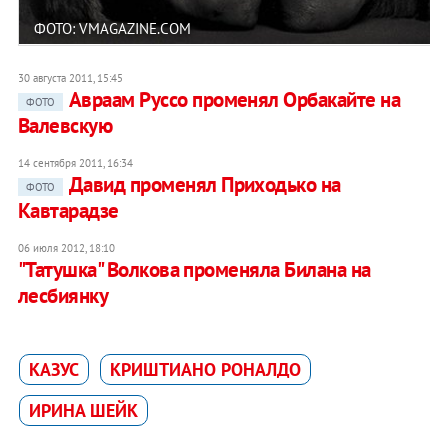
ФОТО: VMAGAZINE.COM
30 августа 2011, 15:45
Авраам Руссо променял Орбакайте на
ФОТО
Валевскую
14 сентября 2011, 16:34
Давид променял Приходько на
ФОТО
Кавтарадзе
06 июля 2012, 18:10
"Татушка" Волкова променяла Билана на
лесбиянку
КАЗУС
КРИШТИАНО РОНАЛДО
ИРИНА ШЕЙК