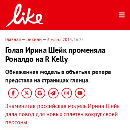
Главная
—
Бикини
—
6 марта 2014
, 16:25
Голая Ирина Шейк променяла
Роналдо на R Kelly
Обнаженная модель в объятьях репера
предстала на страницах глянца.
Знаменитая российская модель Ирина Шейк
дала повод для новых сплетен вокруг своей
персоны
.