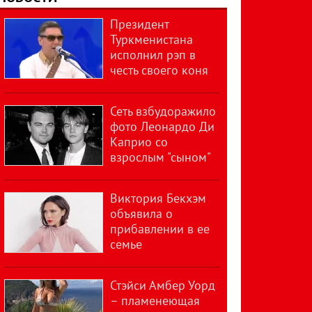
Президент
Туркменистана
исполнил рэп в
честь своего коня
Сеть взбудоражило
фото Леонардо Ди
Каприо со
взрослым "сыном"
Виктория Бекхэм
объявила о
прибавлении в ее
семье
Стэйси Амбер Уорд
– пламенеющая