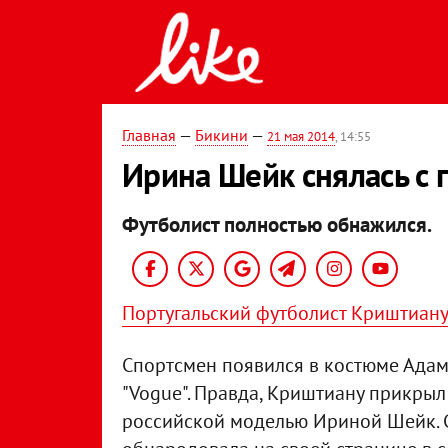
Главная
—
Бикини
—
21 мая 2014
, 14:55
Ирина Шейк снялась с 
Футболист полностью обнажился.
Португальский футболист Криштиан
Спортсмен появился в костюме Адам
"Vogue". Правда, Криштиану прикрыл
российской моделью Ириной Шейк. 