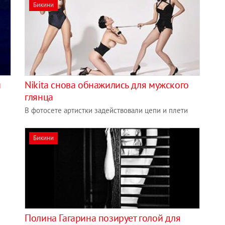
Бикини
й
Nikita снова обнажились для мужского
глянца
В фотосете артистки задействовали цепи и плети
Бикини
Полина Гагарина позирует голой для