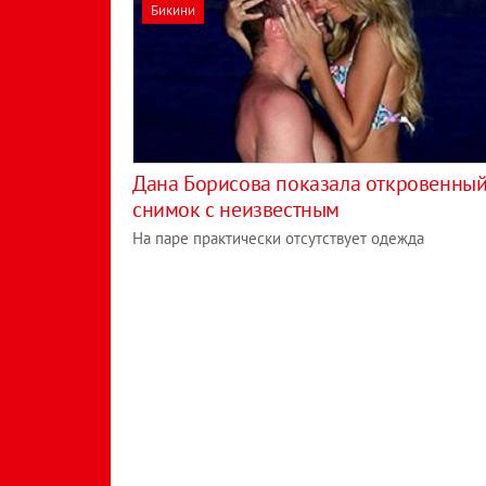
Бикини
Дана Борисова показала откровенны
снимок с неизвестным
На паре практически отсутствует одежда