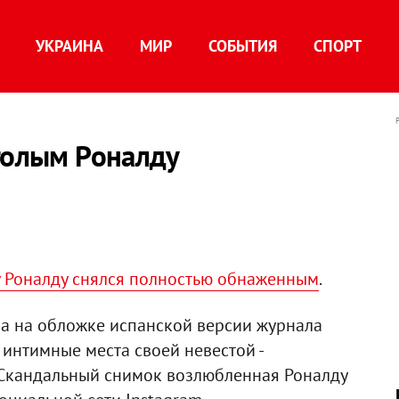
УКРАИНА
МИР
СОБЫТИЯ
СПОРТ
голым Роналду
у Роналду снялся полностью обнаженным
.
а на обложке испанской версии журнала
 интимные места своей невестой -
Скандальный снимок возлюбленная Роналду