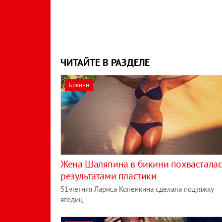
ЧИТАЙТЕ В РАЗДЕЛЕ
Бикини
Жена Шаляпина в бикини похвасталас
результатами пластики
51-летняя Лариса Копенкина сделала подтяжку
ягодиц