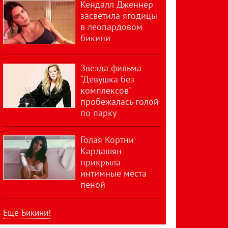
Кендалл Дженнер
засветила ягодицы
в леопардовом
бикини
Звезда фильма
"Девушка без
комплексов"
пробежалась голой
по парку
Голая Кортни
Кардашян
прикрыла
интимные места
пеной
Еще Бикини!