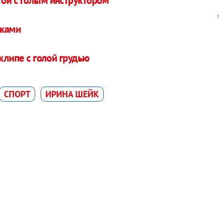
ой с голым инструктором
чками
клипе с голой грудью
СПОРТ
ИРИНА ШЕЙК