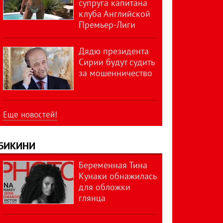
супруга капитана
клуба Английской
Премьер-Лиги
Дядю президента
Сирии будут судить
за мошенничество
Еще новостей!
БИКИНИ
Беременная Тина
Кунаки обнажилась
для обложки
глянца