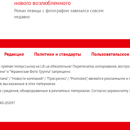
нового возлюбленного
Роман певицы с фотографом завязался совсем
недавно
Редакция
Политики и стандарты
Пользовательское
прямая гиперссылка на LB.ua обязательна! Перепечатка, копирование, воспро
ини" и "Украинская Фото Группа" запрещено.
ама" / "Новости компаний" / "Пресрелиз" / "Promoted", являются рекламными и 
я, высказанные в этих материалах.
е суждения, обнародованные в рекламных материалах. Согласно украинскому з
R40-05097