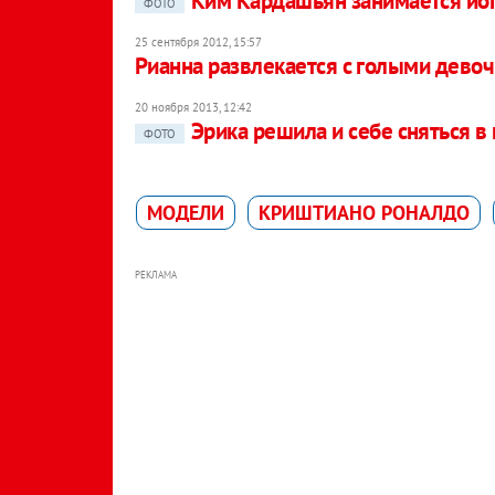
Ким Кардашьян занимается йог
ФОТО
25 сентября 2012, 15:57
Рианна развлекается с голыми дево
20 ноября 2013, 12:42
Эрика решила и себе сняться в 
ФОТО
МОДЕЛИ
КРИШТИАНО РОНАЛДО
РЕКЛАМА