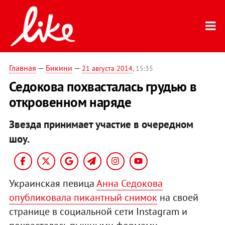
Главная
—
Бикини
—
21 августа 2014
, 15:35
Седокова похвасталась грудью в
откровенном наряде
Звезда принимает участие в очередном
шоу.
Украинская певица
Анна Седокова
опубликовала пикантный снимок
на своей
странице в социальной сети Instagram и