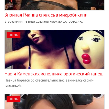
Знойная Рианна снялась в микробикини
В Бразилии певица сделала жаркую фотосессию.
Бикини
Настя Каменских исполнила эротический танец
Певица борется со стеснительностью, занимаясь стрип-
пластикой.
Бикини