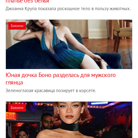
платье без белья
Джоанна Крупа показала роскошное тело в пользу животных.
Бикини
Юная дочка Боно разделась для мужского
глянца
Зеленоглазая красавица позирует в корсете.
Бикини