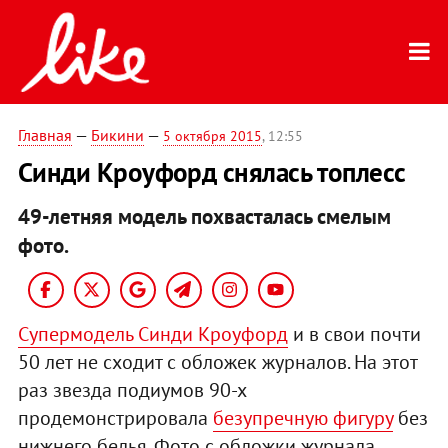
Главная
—
Бикини
—
5 октября 2015
, 12:55
Синди Кроуфорд снялась топлесс
49-летняя модель похвасталась смелым
фото.
Супермодель Синди Кроуфорд
и в свои почти
50 лет не сходит с обложек журналов. На этот
раз звезда подиумов 90-х
продемонстрировала
безупречную фигуру
без
нижнего белья. Фото с обложки журнала