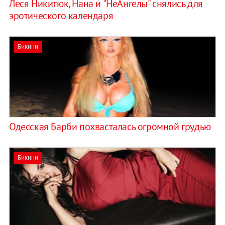
Леся Никитюк, Нана и "НеАнгелы" снялись для
эротического календаря
Бикини
Одесская Барби похвасталась огромной грудью
Бикини