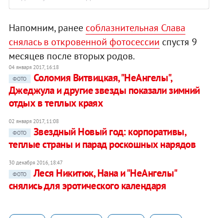
Напомним, ранее
соблазнительная Слава
снялась в откровенной фотосессии
спустя 9
месяцев после вторых родов.
04 января 2017, 16:18
Соломия Витвицкая, "НеАнгелы",
ФОТО
Джеджула и другие звезды показали зимний
отдых в теплых краях
02 января 2017, 11:08
Звездный Новый год: корпоративы,
ФОТО
теплые страны и парад роскошных нарядов
30 декабря 2016, 18:47
Леся Никитюк, Нана и "НеАнгелы"
ФОТО
снялись для эротического календаря