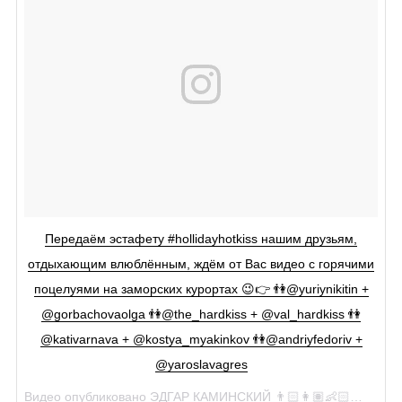
Передаём эстафету #hollidayhotkiss нашим друзьям,
отдыхающим влюблённым, ждём от Вас видео с горячими
поцелуями на заморских курортах 😉👉 👫@yuriynikitin +
@gorbachovaolga 👫@the_hardkiss + @val_hardkiss 👫
@kativarnava + @kostya_myakinkov 👫@andriyfedoriv +
@yaroslavagres
Видео опубликовано ЭДГАР КАМИНСКИЙ 👨🏻👩🏽👶🏻👼🏼 © (@edgar_kaminskyi)