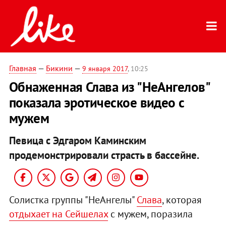
Главная
—
Бикини
—
9 января 2017
, 10:25
Обнаженная Слава из "НеАнгелов"
показала эротическое видео с
мужем
Певица с Эдгаром Каминским
продемонстрировали страсть в бассейне.
Солистка группы "НеАнгелы"
Слава
, которая
отдыхает на Сейшелах
с мужем, поразила