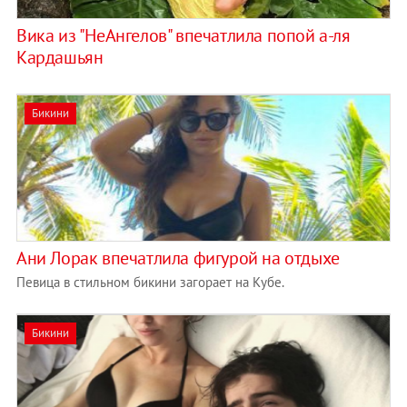
Вика из "НеАнгелов" впечатлила попой а-ля
Кардашьян
Бикини
Ани Лорак впечатлила фигурой на отдыхе
Певица в стильном бикини загорает на Кубе.
Бикини