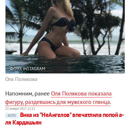
ФОТО: INSTAGRAM
Оля Полякова
Напомним, ранее
Оля Полякова показала
фигуру, раздевшись для мужского глянца
.
23 января 2017, 12:15
Вика из "НеАнгелов" впечатлила попой а-
ФОТО
ля Кардашьян