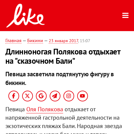
Главная
—
Бикини
—
23 января 2017
, 15:07
Длинноногая Полякова отдыхает
на "сказочном Бали"
Певица засветила подтянутую фигуру в
бикини.
Певица
Оля Полякова
отдыхает от
напряженной гастрольной деятельности на
экзотических пляжах Бали. Народная звезда