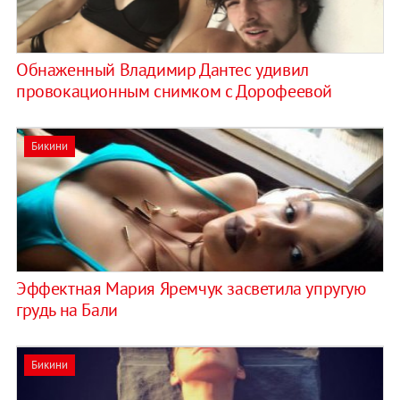
Обнаженный Владимир Дантес удивил
провокационным снимком с Дорофеевой
Бикини
Эффектная Мария Яремчук засветила упругую
грудь на Бали
Бикини