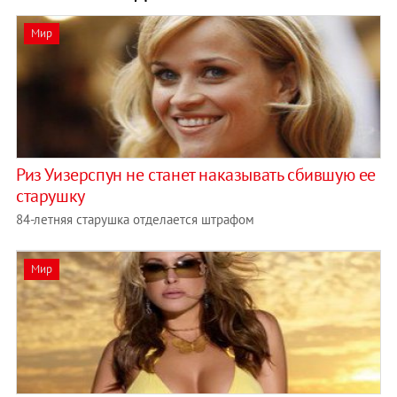
Мир
Риз Уизерспун не станет наказывать сбившую ее
старушку
84-летняя старушка отделается штрафом
Мир