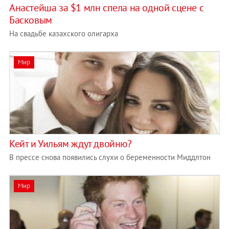
Анастейша за $1 млн спела на одной сцене с
Басковым
На свадьбе казахского олигарха
Мир
Кейт и Уильям ждут двойню?
В прессе снова появились слухи о беременности Миддлтон
Мир