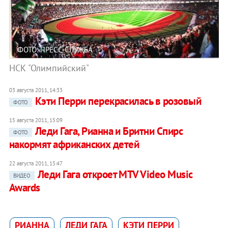
ФОТО: ПРЕСС-СЛУЖБА
НСК "Олимпийский"
03 августа 2011, 14:33
Кэти Перри перекрасилась в розовый
ФОТО
15 августа 2011, 15:09
Леди Гага, Рианна и Бритни Спирс
ФОТО
накормят африканских детей
22 августа 2011, 15:47
Леди Гага откроет MTV Video Music
ВИДЕО
Awards
РИАННА
ЛЕДИ ГАГА
КЭТИ ПЕРРИ