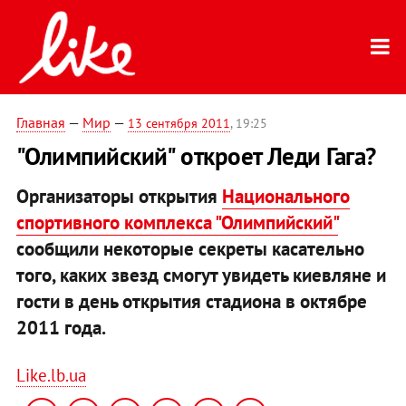
Главная
—
Мир
—
13 сентября 2011
, 19:25
"Олимпийский" откроет Леди Гага?
Организаторы открытия
Национального
спортивного комплекса "Олимпийский"
сообщили некоторые секреты касательно
того, каких звезд смогут увидеть киевляне и
гости в день открытия стадиона в октябре
2011 года.
Like.lb.ua