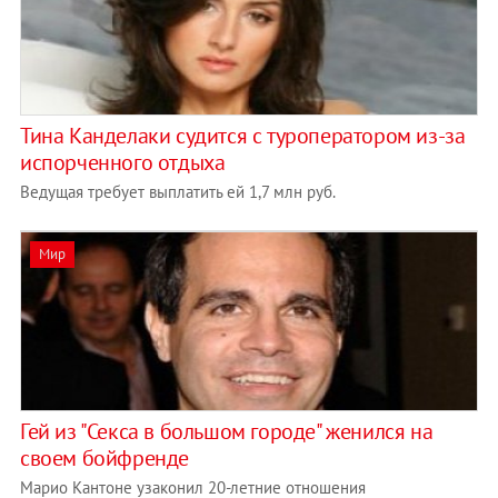
Тина Канделаки судится с туроператором из-за
испорченного отдыха
Ведущая требует выплатить ей 1,7 млн руб.
Мир
Гей из "Секса в большом городе" женился на
своем бойфренде
Марио Кантоне узаконил 20-летние отношения