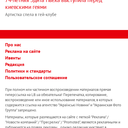
74-летняя Эдита Пьеха выступила перед
киевскими геями
Артистка спела в гей-клубе
Про нас
Реклама на сайте
Ивенты
Редакция
Политики и стандарты
Пользовательское соглашение
При полном или частичном воспроизведении материалов прямая
гиперссылка на LB.ua обязательна! Перепечатка, копирование,
воспроизведение или иное использование материалов, в которых
содержится ссылка на агентство "Українськi Новини" и "Украинская Фото
Группа" запрещено.
Материалы, которые размещаются на сайте с меткой "Реклама" /
"Новости компаний" / "Пресрелиз" / "Promoted", являются рекламными и
публикуются на правах рекламы. , однако редакция участвует в