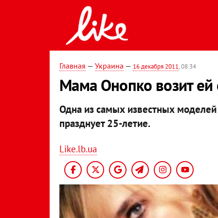
Главная
—
Украина
—
16 декабря 2011
, 08:34
Мама Онопко возит ей 
Одна из самых известных моделей
празднует 25-летие.
Like.lb.ua