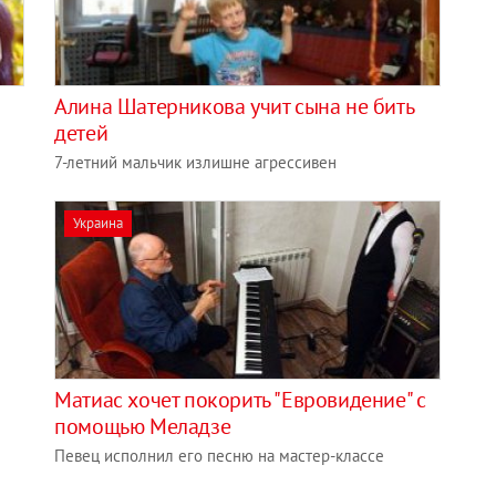
Алина Шатерникова учит сына не бить
детей
7-летний мальчик излишне агрессивен
Украина
Матиас хочет покорить "Евровидение" с
помощью Меладзе
Певец исполнил его песню на мастер-классе