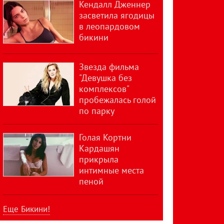
Кендалл Дженнер
засветила ягодицы
в леопардовом
бикини
Звезда фильма
"Девушка без
комплексов"
пробежалась голой
по парку
Голая Кортни
Кардашян
прикрыла
интимные места
пеной
Еще Бикини!