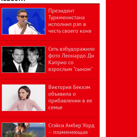
Президент
Туркменистана
исполнил рэп в
честь своего коня
Сеть взбудоражило
фото Леонардо Ди
Каприо со
взрослым "сыном"
Виктория Бекхэм
объявила о
прибавлении в ее
семье
Стэйси Амбер Уорд
– пламенеющая