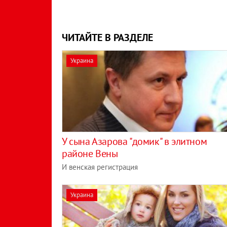
ЧИТАЙТЕ В РАЗДЕЛЕ
Украина
У сына Азарова "домик" в элитном
районе Вены
И венская регистрация
Украина