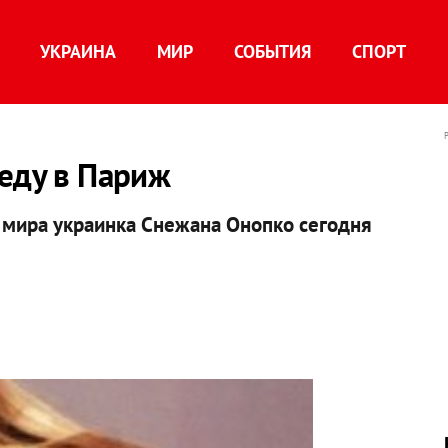
УКРАИНА
МИР
СОБЫТИЯ
СПОРТ
еду в Париж
 мира украинка Снежана Онопко сегодня