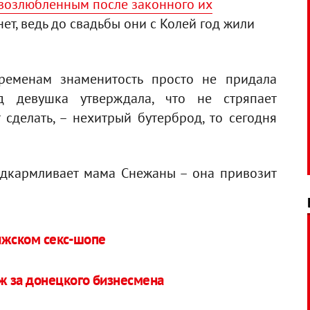
возлюбленным после законного их
 нет, ведь до свадьбы они с Колей год жили
еменам знаменитость просто не придала
д девушка утверждала, что не стряпает
 сделать, – нехитрый бутерброд, то сегодня
одкармливает мама Снежаны – она привозит
ижском секс-шопе
ж за донецкого бизнесмена