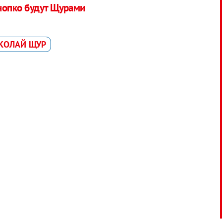
опко будут Щурами
КОЛАЙ ЩУР