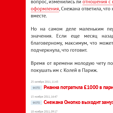
вопрос, изменились ли
отношения с 
оформления
, Снежана ответила, что
вместе.
Но на самом деле маленьким пер
значения. Если еще месяц наза
благоверному, максимум, что может
подчеркнула, что готовит.
Время от времени молодую чету п
покушать им с Колей в Париж.
25 октября 2011, 11:43
Рианна потратила £1000 в пар
ФОТО
15 ноября 2011, 16:47
Снежана Онопко выходит заму
ФОТО
18 ноября 2011, 09:17