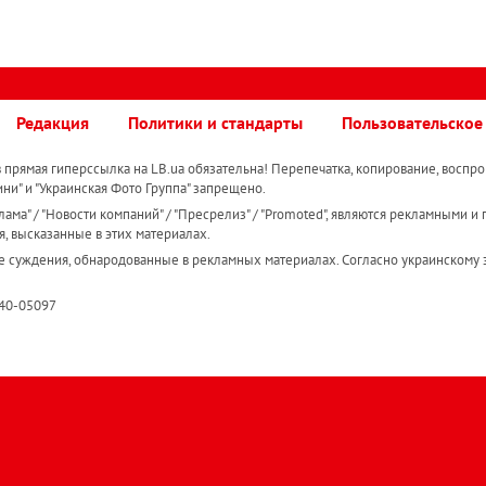
Редакция
Политики и стандарты
Пользовательское
прямая гиперссылка на LB.ua обязательна! Перепечатка, копирование, воспро
ини" и "Украинская Фото Группа" запрещено.
ама" / "Новости компаний" / "Пресрелиз" / "Promoted", являются рекламными и 
я, высказанные в этих материалах.
е суждения, обнародованные в рекламных материалах. Согласно украинскому з
R40-05097