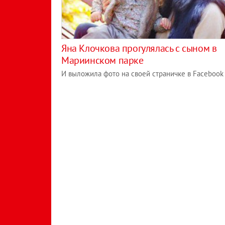
Яна Клочкова прогулялась с сыном в
Мариинском парке
И выложила фото на своей страничке в Facebook