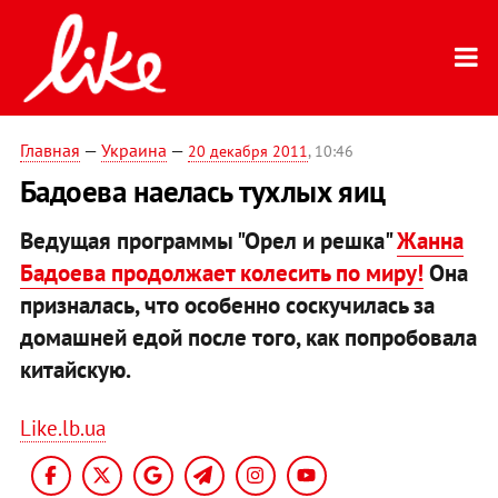
Главная
—
Украина
—
20 декабря 2011
, 10:46
Бадоева наелась тухлых яиц
Ведущая программы "Орел и решка"
Жанна
Бадоева продолжает колесить по миру!
Она
призналась, что особенно соскучилась за
домашней едой после того, как попробовала
китайскую.
Like.lb.ua