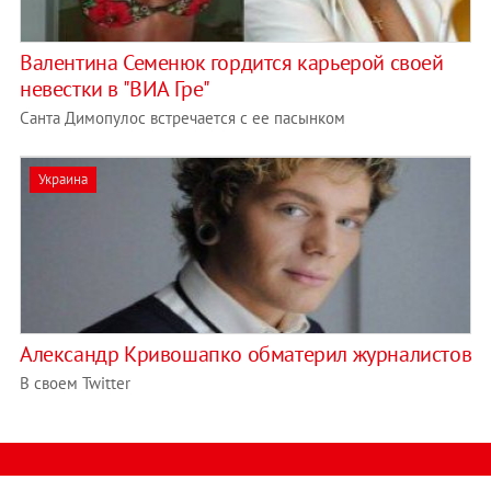
Валентина Семенюк гордится карьерой своей
невестки в "ВИА Гре"
Санта Димопулос встречается с ее пасынком
Украина
Александр Кривошапко обматерил журналистов
В своем Twitter