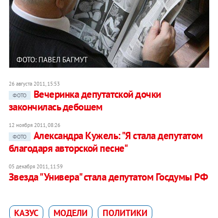
ФОТО: ПАВЕЛ БАГМУТ
26 августа 2011, 15:53
Вечеринка депутатской дочки
ФОТО
закончилась дебошем
12 ноября 2011, 08:26
Александра Кужель: "Я стала депутатом
ФОТО
благодаря авторской песне"
05 декабря 2011, 11:59
Звезда "Универа" стала депутатом Госдумы РФ
КАЗУС
МОДЕЛИ
ПОЛИТИКИ