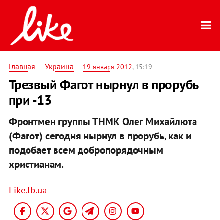
Главная
—
Украина
—
19 января 2012
, 15:19
Трезвый Фагот нырнул в прорубь
при -13
Фронтмен группы ТНМК Олег Михайлюта
(Фагот) сегодня нырнул в прорубь, как и
подобает всем добропорядочным
христианам.
Like.lb.ua