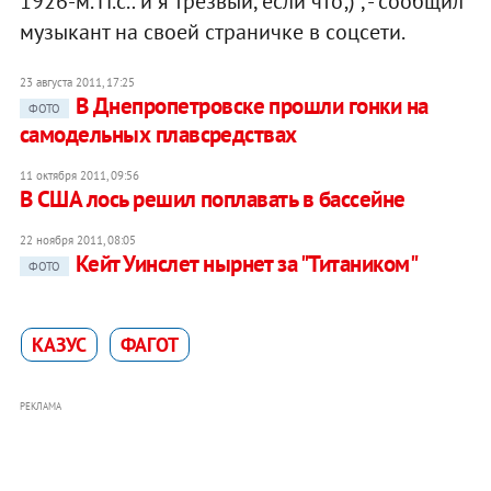
1926-м. П.с.: и я трезвый, если что;)", - сообщил
музыкант на своей страничке в соцсети.
23 августа 2011, 17:25
В Днепропетровске прошли гонки на
ФОТО
самодельных плавсредствах
11 октября 2011, 09:56
В США лось решил поплавать в бассейне
22 ноября 2011, 08:05
Кейт Уинслет нырнет за "Титаником"
ФОТО
КАЗУС
ФАГОТ
РЕКЛАМА