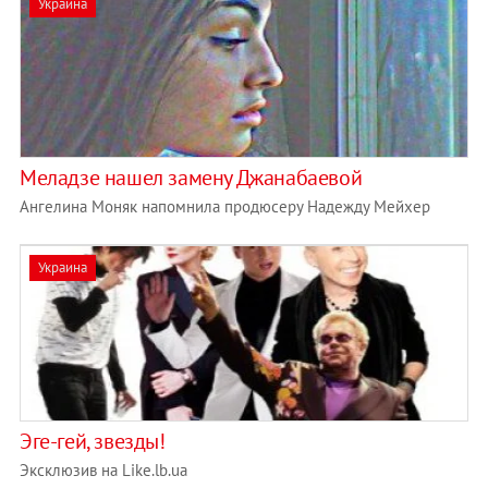
Украина
Меладзе нашел замену Джанабаевой
Ангелина Моняк напомнила продюсеру Надежду Мейхер
Украина
Эге-гей, звезды!
Эксклюзив на Like.lb.ua