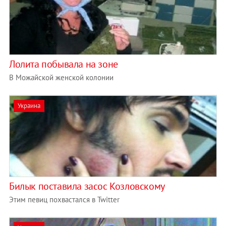
Лолита побывала на зоне
В Можайской женской колонии
Украина
Билык поставила засос Козловскому
Этим певиц похвастался в Twitter