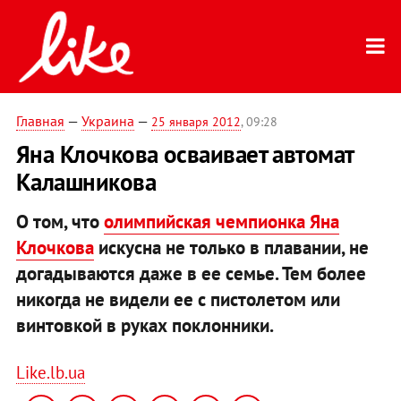
Главная
—
Украина
—
25 января 2012
, 09:28
Яна Клочкова осваивает автомат
Калашникова
О том, что
олимпийская чемпионка Яна
Клочкова
искусна не только в плавании, не
догадываются даже в ее семье. Тем более
никогда не видели ее с пистолетом или
винтовкой в руках поклонники.
Like.lb.ua