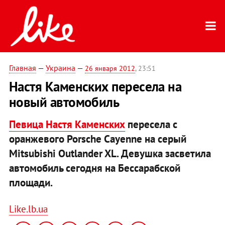
Главная
—
Украина
—
26 января 2012
, 23:51
Настя Каменских пересела на
новый автомобиль
Певица Настя Каменских
пересела с
оранжевого Porsche Cayenne на серый
Mitsubishi Outlander XL. Девушка засветила
автомобиль сегодня на Бессарабской
площади.
Like.lb.ua