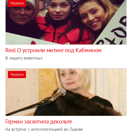
Украина
Real O устроили митинг под Кабмином
В защиту животных
Украина
Герман засветила декольте
На встрече с интеллигенцией во Львове