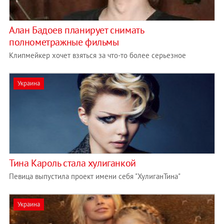
Алан Бадоев планирует снимать
полнометражные фильмы
Клипмейкер хочет взяться за что-то более серьезное
Украина
Тина Кароль стала хулиганкой
Певица выпустила проект имени себя "ХулиганТина"
Украина