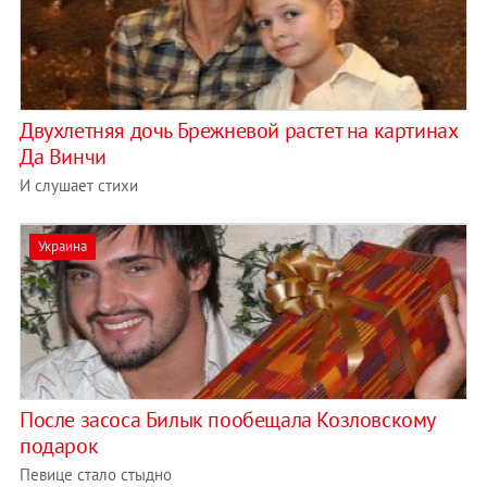
Двухлетняя дочь Брежневой растет на картинах
Да Винчи
И слушает стихи
Украина
После засоса Билык пообещала Козловскому
подарок
Певице стало стыдно