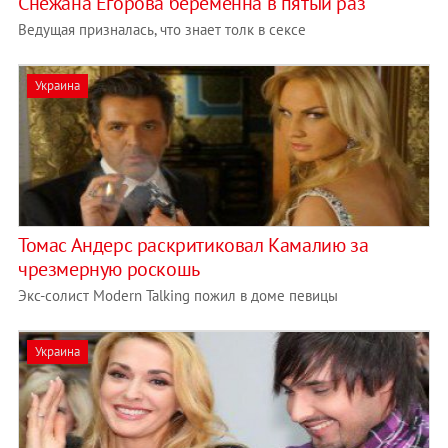
Снежана Егорова беременна в пятый раз
Ведущая призналась, что знает толк в сексе
Украина
Томас Андерс раскритиковал Камалию за
чрезмерную роскошь
Экс-солист Modern Talking пожил в доме певицы
Украина