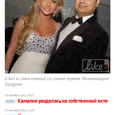
А вот и сама певица со своим мужем Мохаммадом
Захуром
16 сентября 2011, 09:31
Камалия разделась на собственной яхте
ФОТО
19 сентября 2011, 13:49