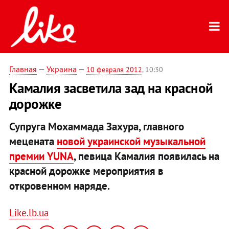
Главная
—
Украина
—
10 февраля 2012
, 10:30
Камалия засветила зад на красной
дорожке
Супруга Мохаммада Захура, главного
мецената
новой украинской музыкальной
премии YUNA
, певица Камалия появилась на
красной дорожке мероприятия в
откровенном наряде.
Like.lb.ua