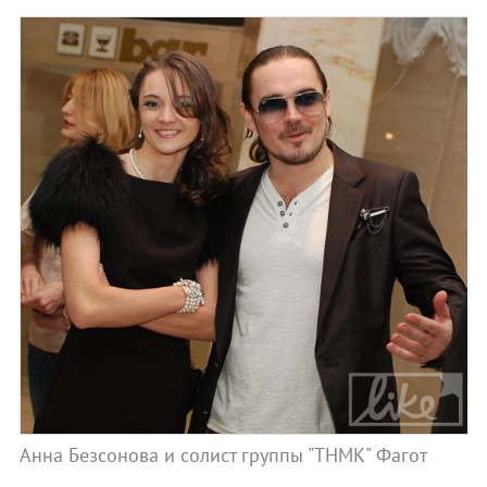
Анна Безсонова и солист группы "ТНМК" Фагот