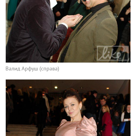
Валид Арфуш (справа)