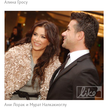
Алина Гросу
Ани Лорак и Мурат Налкакиоглу