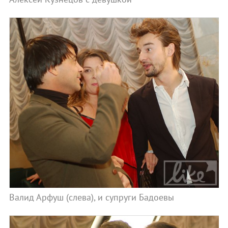
Валид Арфуш (слева), и супруги Бадоевы