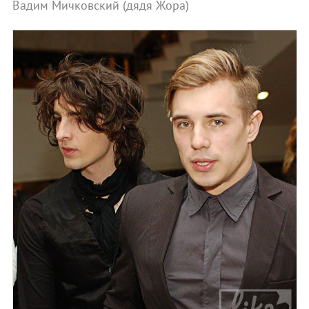
Вадим Мичковский (дядя Жора)