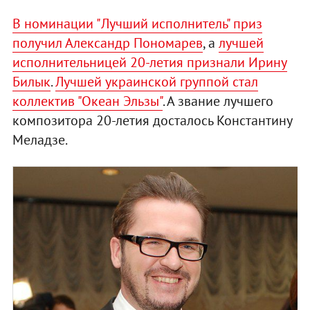
В номинации "Лучший исполнитель" приз
получил Александр Пономарев
, а
лучшей
исполнительницей 20-летия признали Ирину
Билык
.
Лучшей украинской группой стал
коллектив "Океан Эльзы"
. А звание лучшего
композитора 20-летия досталось Константину
Меладзе.