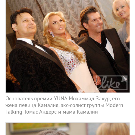
Основатель премии YUNA Мохаммад Захур, его
жена певица Камалия, экс-солист группы Modern
Talking Томас Андерс и мама Камалии