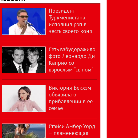
Президент
Туркменистана
исполнил рэп в
честь своего коня
Сеть взбудоражило
фото Леонардо Ди
Каприо со
взрослым "сыном"
Виктория Бекхэм
объявила о
прибавлении в ее
семье
Стэйси Амбер Уорд
– пламенеющая