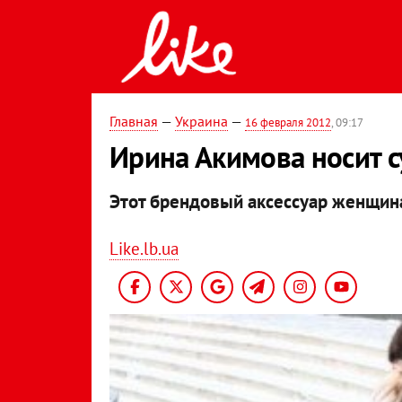
Главная
—
Украина
—
16 февраля 2012
, 09:17
Ирина Акимова носит су
Этот брендовый аксессуар женщина
Like.lb.ua