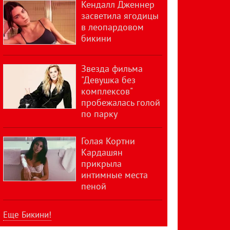
Кендалл Дженнер
засветила ягодицы
в леопардовом
бикини
Звезда фильма
"Девушка без
комплексов"
пробежалась голой
по парку
Голая Кортни
Кардашян
прикрыла
интимные места
пеной
Еще Бикини!