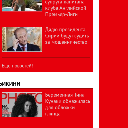
супруга капитана
клуба Английской
Премьер-Лиги
Дядю президента
Сирии будут судить
за мошенничество
Еще новостей!
БИКИНИ
Беременная Тина
Кунаки обнажилась
для обложки
глянца