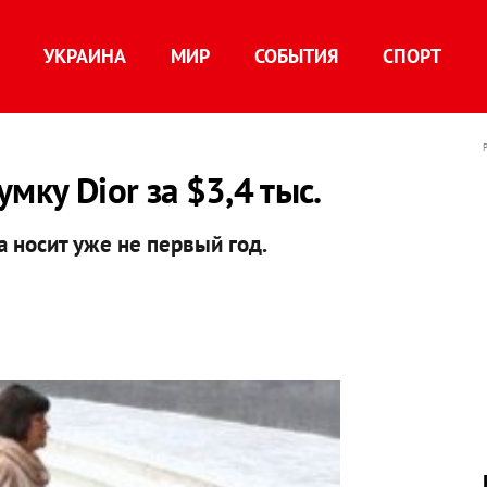
УКРАИНА
МИР
СОБЫТИЯ
СПОРТ
мку Dior за $3,4 тыс.
 носит уже не первый год.