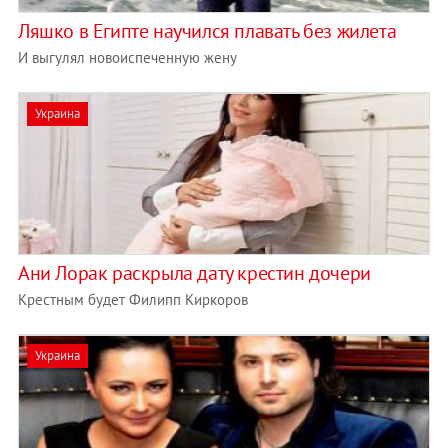
Ляшко в Египте научился плавать без жилета
И выгулял новоиспеченную жену
Украина
Ани Лорак раскрыла дату крестин дочери
Крестным будет Филипп Киркоров
Украина