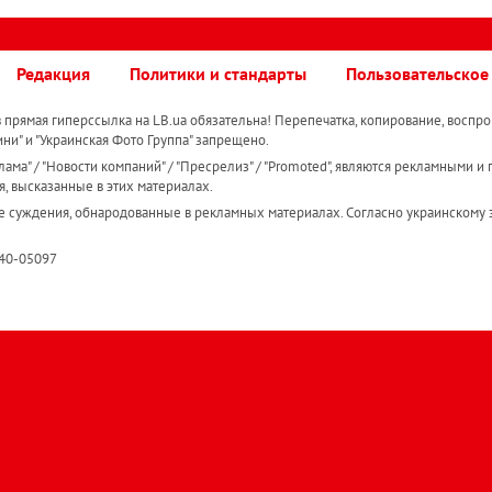
Редакция
Политики и стандарты
Пользовательское
прямая гиперссылка на LB.ua обязательна! Перепечатка, копирование, воспро
ини" и "Украинская Фото Группа" запрещено.
ама" / "Новости компаний" / "Пресрелиз" / "Promoted", являются рекламными и 
я, высказанные в этих материалах.
е суждения, обнародованные в рекламных материалах. Согласно украинскому з
R40-05097