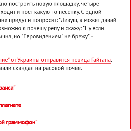
жно построить новую площадку, четыре
ыходит и поет какую-то песенку. С одной
мне придут и попросят: "Лизуш, а может давай
возможно я почешу репу и скажу: "Ну если
ична, но "Евровидением" не брежу", -
ние" от Украины отправится певица Гайтана
.
вали скандал на расовой почве.
ванса"
плагиате
той граммофон"