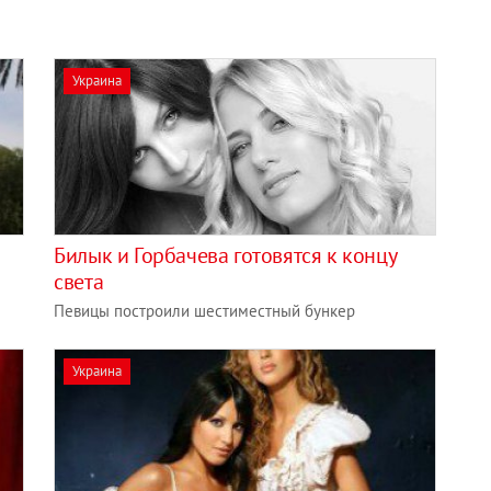
Украина
Билык и Горбачева готовятся к концу
света
Певицы построили шестиместный бункер
Украина