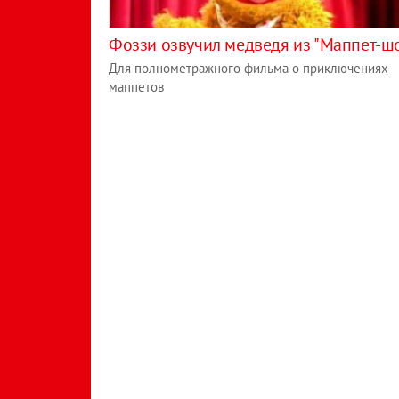
Фоззи озвучил медведя из "Маппет-ш
Для полнометражного фильма о приключениях
маппетов