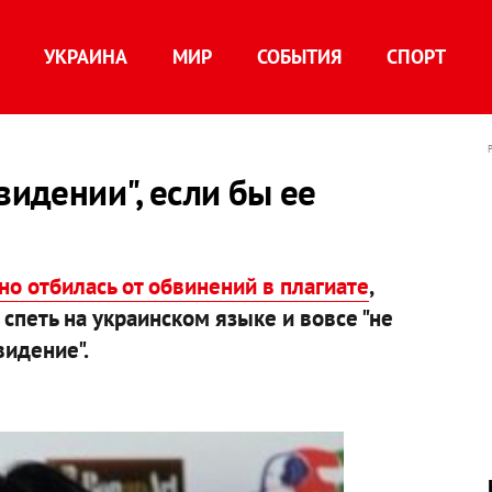
УКРАИНА
МИР
СОБЫТИЯ
СПОРТ
видении", если бы ее
но отбилась от обвинений в плагиате
,
 спеть на украинском языке и вовсе "не
видение".