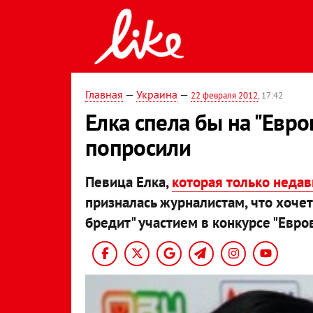
Главная
—
Украина
—
22 февраля 2012
, 17:42
Елка спела бы на "Евро
попросили
Певица Елка,
которая только недав
призналась журналистам, что хочет
бредит" участием в конкурсе "Евро