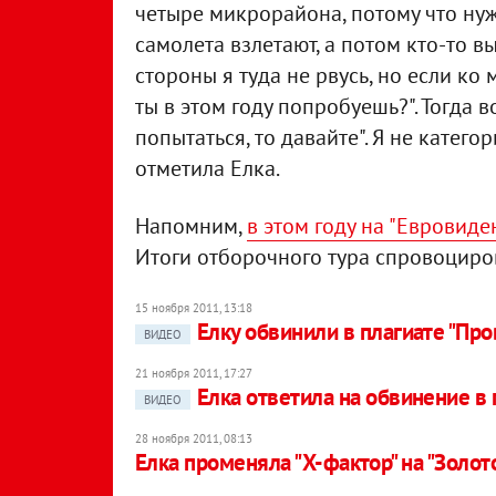
четыре микрорайона, потому что ну
самолета взлетают, а потом кто-то в
стороны я туда не рвусь, но если ко 
ты в этом году попробуешь?". Тогда 
попытаться, то давайте". Я не категор
отметила Елка.
Напомним,
в этом году на "Евровиде
Итоги отборочного тура спровоциро
15 ноября 2011, 13:18
Елку обвинили в плагиате "Про
ВИДЕО
21 ноября 2011, 17:27
Елка ответила на обвинение в 
ВИДЕО
28 ноября 2011, 08:13
Елка променяла "Х-фактор" на "Золо