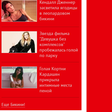
Кендалл Дженнер
засветила ягодицы
в леопардовом
бикини
Звезда фильма
"Девушка без
комплексов"
пробежалась голой
по парку
Голая Кортни
Кардашян
прикрыла
интимные места
пеной
Еще Бикини!