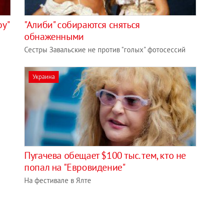
оу"
"Алиби" собираются сняться
обнаженными
Сестры Завальские не против "голых" фотосессий
Украина
Пугачева обещает $100 тыс. тем, кто не
попал на "Евровидение"
На фестивале в Ялте