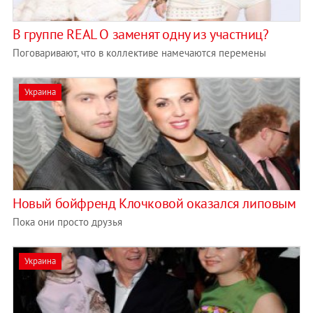
В группе REAL O заменят одну из участниц?
Поговаривают, что в коллективе намечаются перемены
Украина
Новый бойфренд Клочковой оказался липовым
Пока они просто друзья
Украина