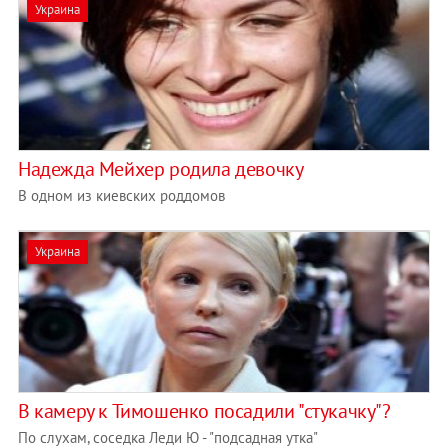
Украина
Надежда Мейхер родила девочку
В одном из киевских роддомов
Украина
В камеру к Тимошенко посадили "стукачку"?
По слухам, соседка Леди Ю - "подсадная утка"