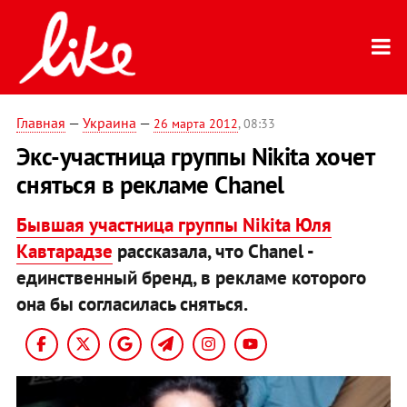
Главная
—
Украина
—
26 марта 2012
, 08:33
Экс-участница группы Nikita хочет
сняться в рекламе Chanel
Бывшая участница группы Nikita Юля
Кавтарадзе
рассказала, что Сhanel -
единственный бренд, в рекламе которого
она бы согласилась сняться.