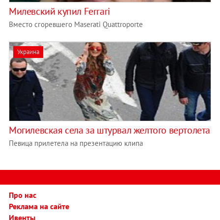
Милевский купил Ferrari
Вместо сгоревшего Maserati Quattroporte
Украина
Могилевская села за штурвал желтого вертолета
Певица прилетела на презентацию клипа
Про нас
Реклама на сайте
Ивенты