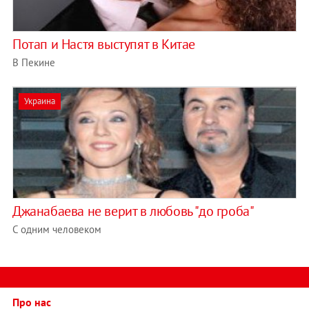
Потап и Настя выступят в Китае
В Пекине
Украина
Джанабаева не верит в любовь "до гроба"
С одним человеком
Про нас