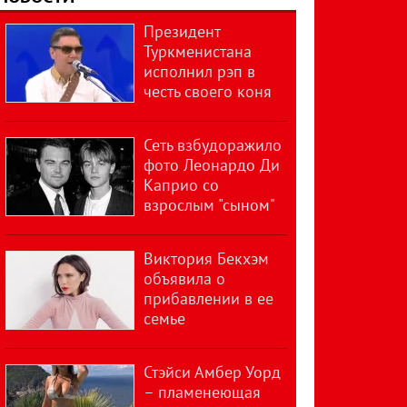
Президент
Туркменистана
исполнил рэп в
честь своего коня
Сеть взбудоражило
фото Леонардо Ди
Каприо со
взрослым "сыном"
Виктория Бекхэм
объявила о
прибавлении в ее
семье
Стэйси Амбер Уорд
– пламенеющая