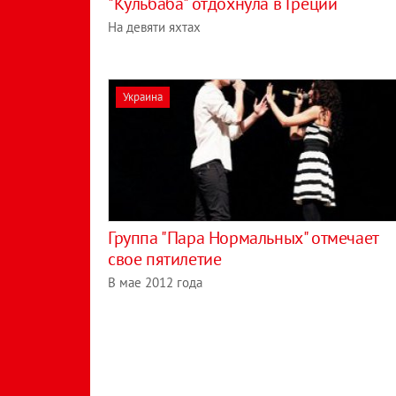
"Кульбаба" отдохнула в Греции
На девяти яхтах
Украина
Группа "Пара Нормальных" отмечает
свое пятилетие
В мае 2012 года