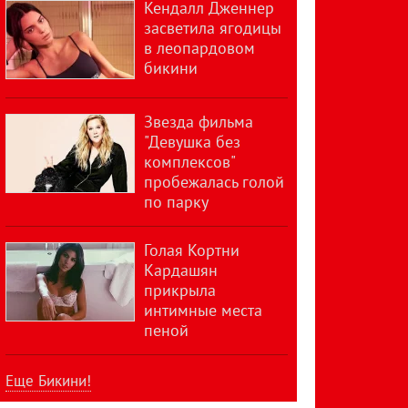
Кендалл Дженнер
засветила ягодицы
в леопардовом
бикини
Звезда фильма
"Девушка без
комплексов"
пробежалась голой
по парку
Голая Кортни
Кардашян
прикрыла
интимные места
пеной
Еще Бикини!