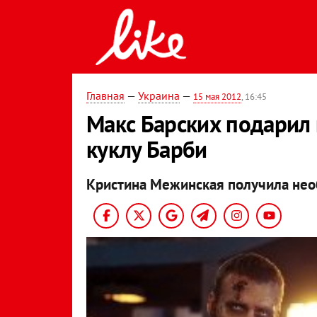
Главная
—
Украина
—
15 мая 2012
, 16:45
Макс Барских подарил
куклу Барби
Кристина Межинская получила не