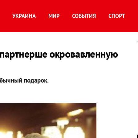
УКРАИНА
МИР
СОБЫТИЯ
СПОРТ
 партнерше окровавленную
обычный подарок.