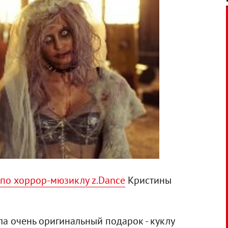
по хоррор-мюзиклу z.Dance
Кристины
а очень оригинальный подарок - куклу