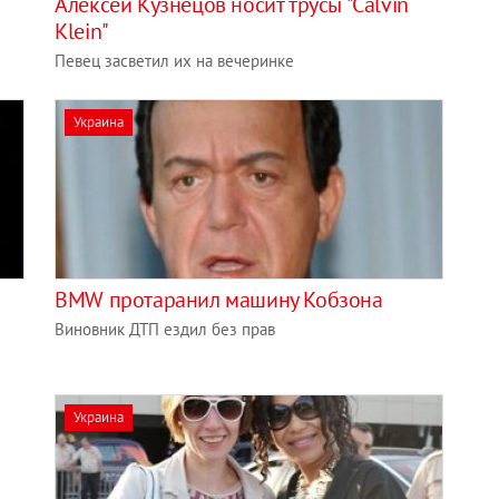
Алексей Кузнецов носит трусы "Сalvin
Klein"
Певец засветил их на вечеринке
Украина
BMW протаранил машину Кобзона
Виновник ДТП ездил без прав
Украина