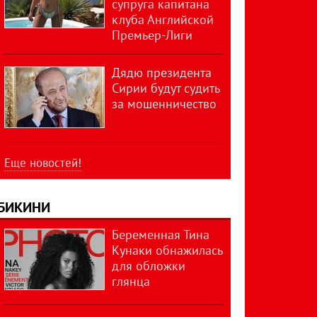
супруга капитана
клуба Английской
Премьер-Лиги
Дядю президента
Сирии будут судить
за мошенничество
Еще новостей!
БИКИНИ
Беременная Тина
Кунаки обнажилась
для обложки
глянца