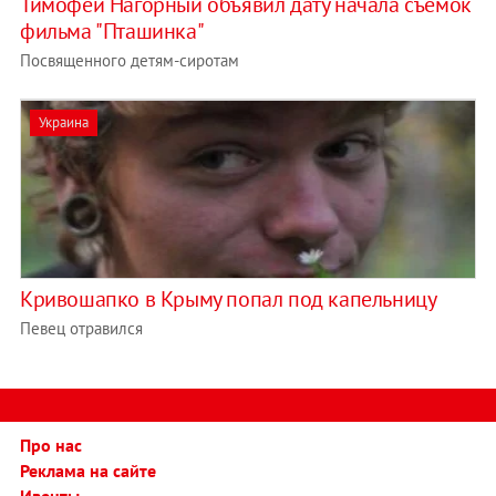
Тимофей Нагорный объявил дату начала съемок
фильма "Пташинка"
Посвященного детям-сиротам
Украина
Кривошапко в Крыму попал под капельницу
Певец отравился
Про нас
Реклама на сайте