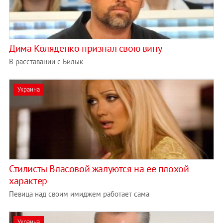
Дима Коляденко признал свою вину
В расставании с Билык
Украина
Стилисты Власовой жалуются на ее плохой
характер
Певица над своим имиджем работает сама
Украина