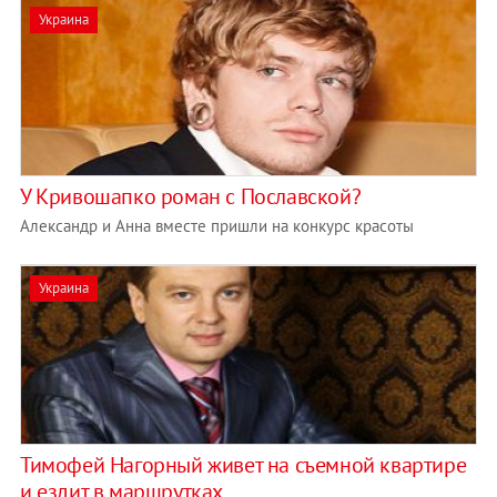
Украина
У Кривошапко роман с Пославской?
Александр и Анна вместе пришли на конкурс красоты
Украина
Тимофей Нагорный живет на съемной квартире
и ездит в маршрутках