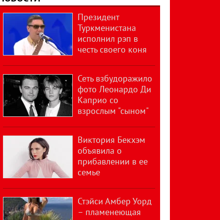
Президент
Туркменистана
исполнил рэп в
честь своего коня
Сеть взбудоражило
фото Леонардо Ди
Каприо со
взрослым "сыном"
Виктория Бекхэм
объявила о
прибавлении в ее
семье
Стэйси Амбер Уорд
– пламенеющая