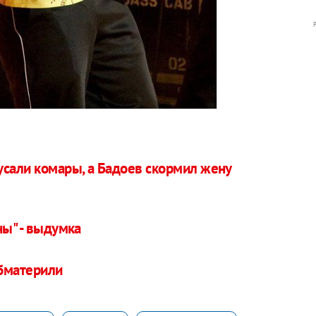
усали комары, а Бадоев скормил жену
ны" - выдумка
обматерили