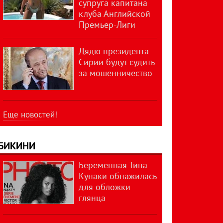
супруга капитана
клуба Английской
Премьер-Лиги
Дядю президента
Сирии будут судить
за мошенничество
Еще новостей!
БИКИНИ
Беременная Тина
Кунаки обнажилась
для обложки
глянца