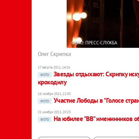
ФОТО: ПРЕСС-СЛУЖБА
Олег Скрипка
17 августа 2011, 14:16
Звезды отдыхают: Скрипку иск
ФОТО
крокодилу
16 ноября 2011, 12:45
Участие Лободы в "Голосе стра
ФОТО
21 ноября 2011, 20:23
На юбилее "ВВ" именинников 
ФОТО