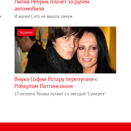
Лилия Ребрик плачет за рулем
автомобиля
и
И жалеет, что не вышла замуж
Украина
Внука Софии Ротару перепутали с
Робертом Паттинсоном
17-летнего Толика путают со звездой "Сумерек"