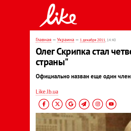
Главная
—
Украина
—
1 декабря 2011
, 14:40
Олег Скрипка стал чет
страны"
Официально назван еще один член
Like.lb.ua