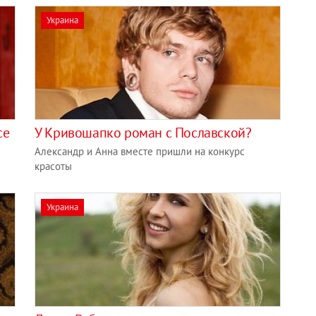
Украина
се
У Кривошапко роман с Пославской?
Александр и Анна вместе пришли на конкурс
красоты
Украина