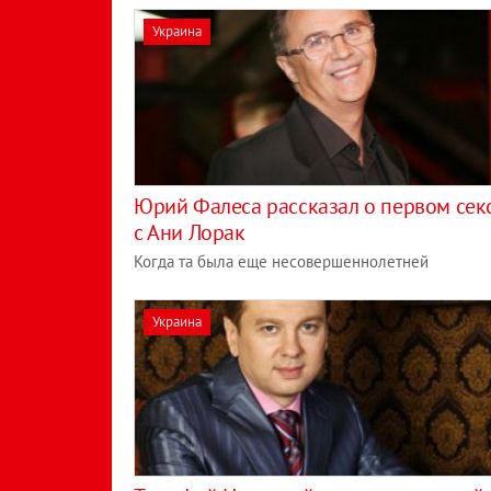
Украина
Юрий Фалеса рассказал о первом сек
с Ани Лорак
Когда та была еще несовершеннолетней
Украина