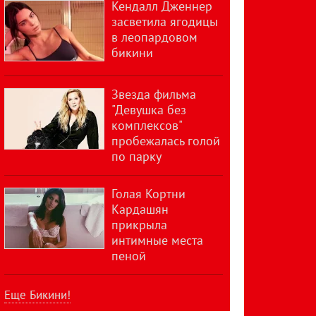
Кендалл Дженнер
засветила ягодицы
в леопардовом
бикини
Звезда фильма
"Девушка без
комплексов"
пробежалась голой
по парку
Голая Кортни
Кардашян
прикрыла
интимные места
пеной
Еще Бикини!