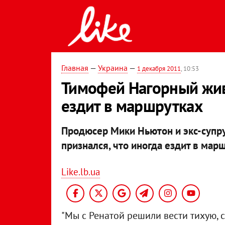
Главная
—
Украина
—
1 декабря 2011
, 10:53
Тимофей Нагорный жив
ездит в маршрутках
Продюсер Мики Ньютон и экс-супр
признался, что иногда ездит в мар
Like.lb.ua
"Мы с Ренатой решили вести тихую, 