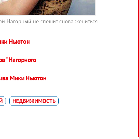
ой Нагорный не спешит снова жениться
ики Ньютон
ов" Нагорного
ыва Мики Ньютон
Й
НЕДВИЖИМОСТЬ