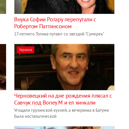
Внука Софии Ротару перепутали с
Робертом Паттинсоном
17-летнего Толика путают со звездой "Сумерек"
Украина
Черновецкий на дне рождения плясал с
Савчук под Boney M и ел хинкали
Угощали грузинской кухней, а вечеринка в Батуми
была ностальгической