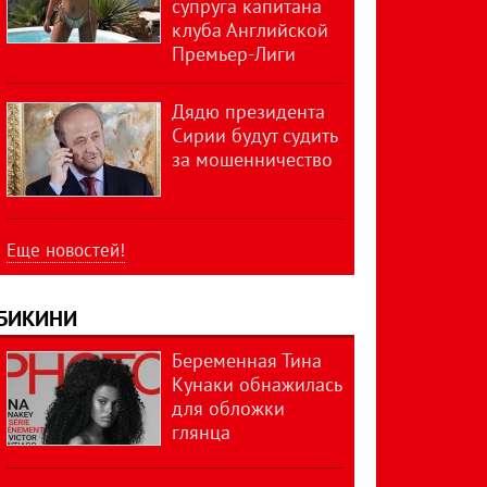
супруга капитана
клуба Английской
Премьер-Лиги
Дядю президента
Сирии будут судить
за мошенничество
Еще новостей!
БИКИНИ
Беременная Тина
Кунаки обнажилась
для обложки
глянца