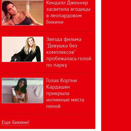
Кендалл Дженнер
засветила ягодицы
в леопардовом
бикини
Звезда фильма
"Девушка без
комплексов"
пробежалась голой
по парку
Голая Кортни
Кардашян
прикрыла
интимные места
пеной
Еще Бикини!