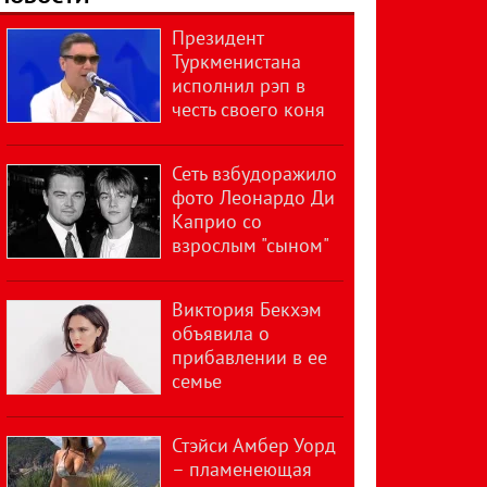
Президент
Туркменистана
исполнил рэп в
честь своего коня
Сеть взбудоражило
фото Леонардо Ди
Каприо со
взрослым "сыном"
Виктория Бекхэм
объявила о
прибавлении в ее
семье
Стэйси Амбер Уорд
– пламенеющая