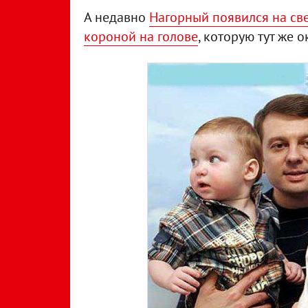
А недавно
Нагорный появился на св
короной на голове
, которую тут же 