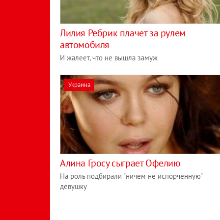
Лилия Ребрик плачет за рулем
автомобиля
И жалеет, что не вышла замуж
Украина
Алина Гросу сыграет Офелию
На роль подбирали "ничем не испорченную"
девушку