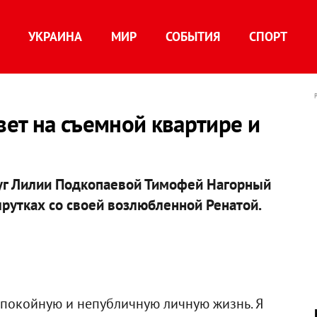
УКРАИНА
МИР
СОБЫТИЯ
СПОРТ
ет на съемной квартире и
уг Лилии Подкопаевой Тимофей Нагорный
шрутках со своей возлюбленной Ренатой.
спокойную и непубличную личную жизнь. Я