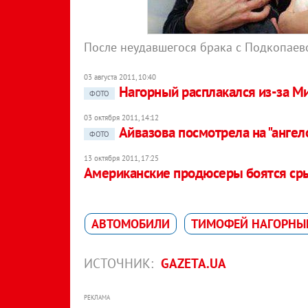
После неудавшегося брака с Подкопаев
03 августа 2011, 10:40
Нагорный расплакался из-за М
ФОТО
03 октября 2011, 14:12
Айвазова посмотрела на "ангел
ФОТО
13 октября 2011, 17:25
Американские продюсеры боятся ср
АВТОМОБИЛИ
ТИМОФЕЙ НАГОРНЫ
ИСТОЧНИК:
GAZETA.UA
РЕКЛАМА