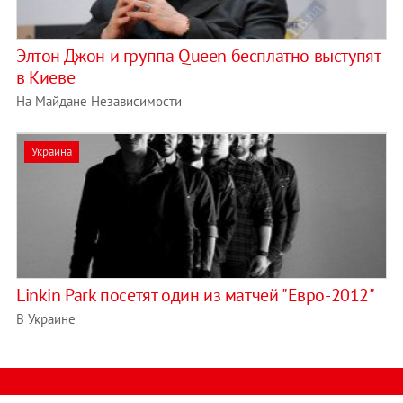
Элтон Джон и группа Queen бесплатно выступят
в Киеве
На Майдане Независимости
Украина
Linkin Park посетят один из матчей "Евро-2012"
В Украине