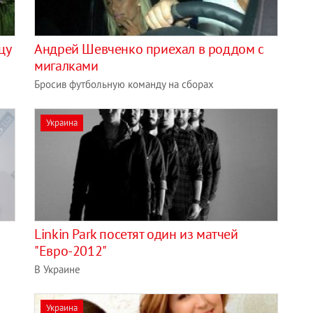
цу
Андрей Шевченко приехал в роддом с
мигалками
Бросив футбольную команду на сборах
Украина
Linkin Park посетят один из матчей
"Евро-2012"
В Украине
Украина