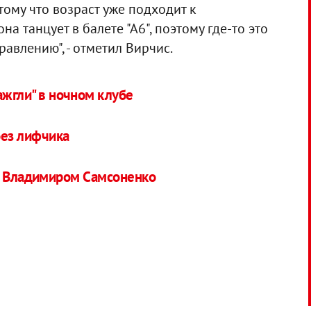
тому что возраст уже подходит к
на танцует в балете "А6", поэтому где-то это
авлению", - отметил Вирчис.
ажгли" в ночном клубе
без лифчика
 с Владимиром Самсоненко