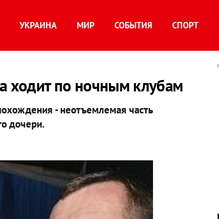
УКРАИНА
МИР
СОБЫТИЯ
СПОРТ
са ходит по ночным клубам
похождения - неотъемлемая часть
о дочери.