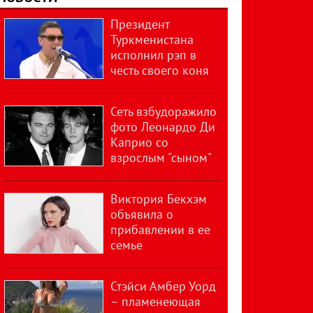
Президент
Туркменистана
исполнил рэп в
честь своего коня
Сеть взбудоражило
фото Леонардо Ди
Каприо со
взрослым "сыном"
Виктория Бекхэм
объявила о
прибавлении в ее
семье
Стэйси Амбер Уорд
– пламенеющая