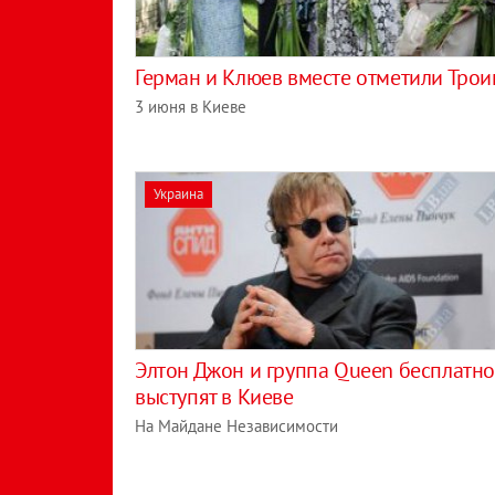
Герман и Клюев вместе отметили Трои
3 июня в Киеве
Украина
Элтон Джон и группа Queen бесплатно
выступят в Киеве
На Майдане Независимости