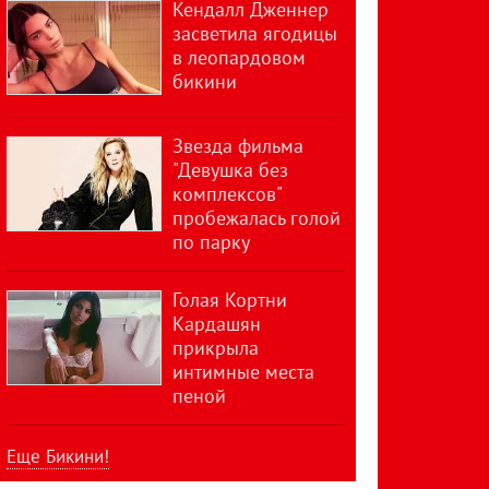
Кендалл Дженнер
засветила ягодицы
в леопардовом
бикини
Звезда фильма
"Девушка без
комплексов"
пробежалась голой
по парку
Голая Кортни
Кардашян
прикрыла
интимные места
пеной
Еще Бикини!