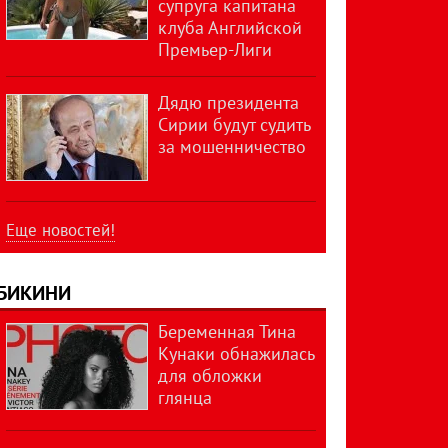
супруга капитана
клуба Английской
Премьер-Лиги
Дядю президента
Сирии будут судить
за мошенничество
Еще новостей!
БИКИНИ
Беременная Тина
Кунаки обнажилась
для обложки
глянца