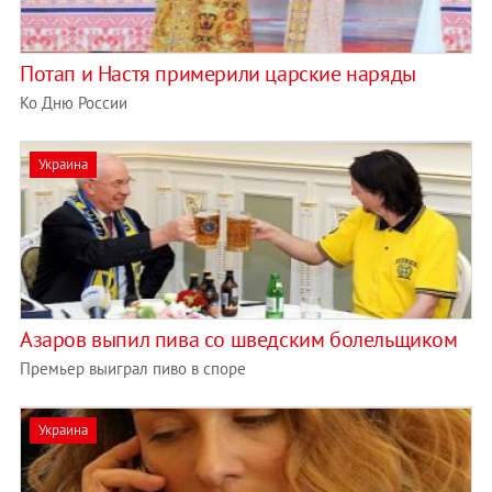
Потап и Настя примерили царские наряды
Ко Дню России
Украина
Азаров выпил пива со шведским болельщиком
Премьер выиграл пиво в споре
Украина