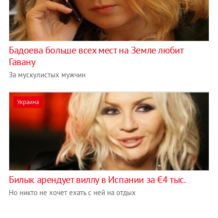
Бадоева больше всех мест на Земле любит
Гавану
За мускулистых мужчин
Украина
Билык арендует виллу в Испании за €4 тыс.
Но никто не хочет ехать с ней на отдых